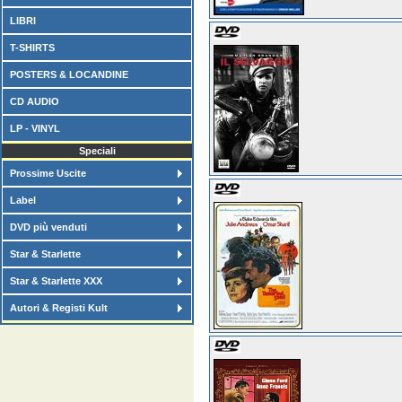
LIBRI
T-SHIRTS
POSTERS & LOCANDINE
CD AUDIO
LP - VINYL
Speciali
Prossime Uscite
Label
DVD più venduti
Star & Starlette
Star & Starlette XXX
Autori & Registi Kult