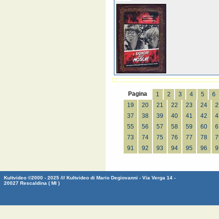
Pagina
1
2
3
4
5
6
19
20
21
22
23
24
2
37
38
39
40
41
42
4
55
56
57
58
59
60
6
73
74
75
76
77
78
7
91
92
93
94
95
96
9
Kultvideo ©2000 - 2025 /// Kultvideo di Mario Degiovanni - Via Verga 14 -
20027 Rescaldina ( MI )