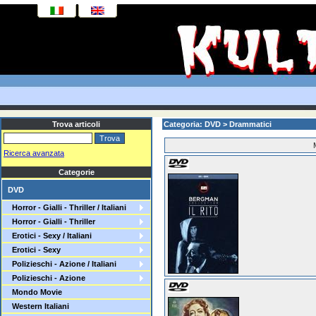
Trova articoli
Categoria: DVD > Drammatici
Ricerca avanzata
Categorie
DVD
Horror - Gialli - Thriller / Italiani
Horror - Gialli - Thriller
Erotici - Sexy / Italiani
Erotici - Sexy
Polizieschi - Azione / Italiani
Polizieschi - Azione
Mondo Movie
Western Italiani