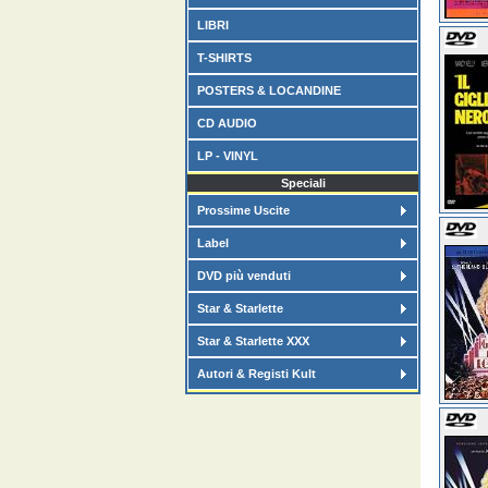
LIBRI
T-SHIRTS
POSTERS & LOCANDINE
CD AUDIO
LP - VINYL
Speciali
Prossime Uscite
Label
DVD più venduti
Star & Starlette
Star & Starlette XXX
Autori & Registi Kult