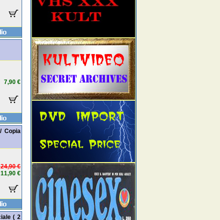
7,90 €
/ Copia
24,90 €
11,90 €
iale ( 2