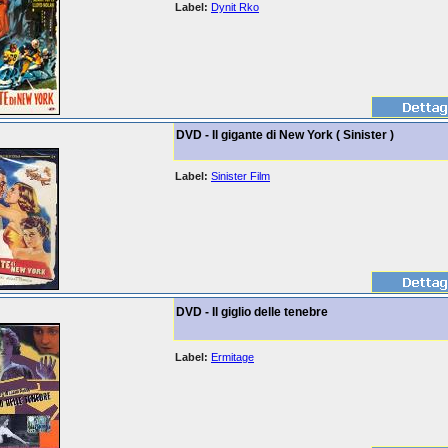
Label:
Dynit Rko
DVD - Il gigante di New York ( Sinister )
Label:
Sinister Film
DVD - Il giglio delle tenebre
Label:
Ermitage