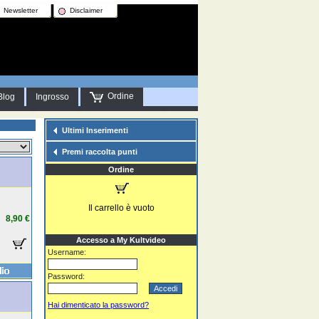
Newsletter
Disclaimer
Ordine
Blog
Ingrosso
Ultimi Inserimenti
Premi raccolta punti
Ordine
Il carrello è vuoto
8,90 €
Accesso a My Kultvideo
Username:
Password:
Hai dimenticato la password?