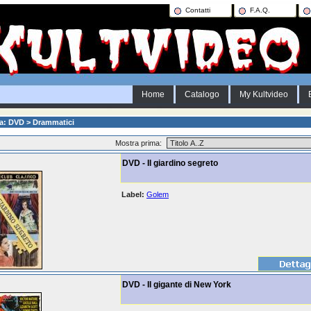
Contatti
F.A.Q.
Home
Catalogo
My Kultvideo
a: DVD > Drammatici
Mostra prima:
DVD - Il giardino segreto
Label:
Golem
DVD - Il gigante di New York