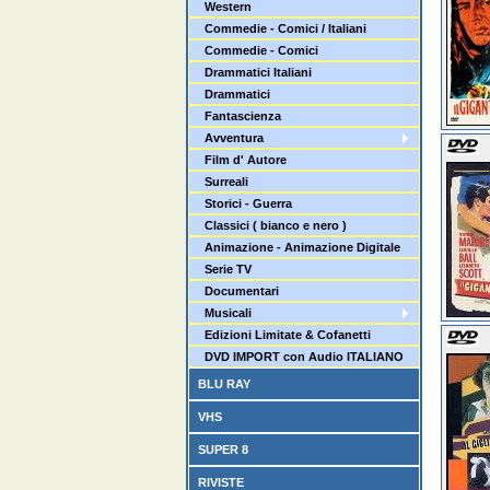
Western
Commedie - Comici / Italiani
Commedie - Comici
Drammatici Italiani
Drammatici
Fantascienza
Avventura
Film d' Autore
Surreali
Storici - Guerra
Classici ( bianco e nero )
Animazione - Animazione Digitale
Serie TV
Documentari
Musicali
Edizioni Limitate & Cofanetti
DVD IMPORT con Audio ITALIANO
BLU RAY
VHS
SUPER 8
RIVISTE