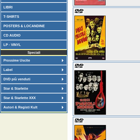
LIBRI
T-SHIRTS
POSTERS & LOCANDINE
CD AUDIO
LP - VINYL
Speciali
Prossime Uscite
Label
DVD più venduti
Star & Starlette
Star & Starlette XXX
Autori & Registi Kult