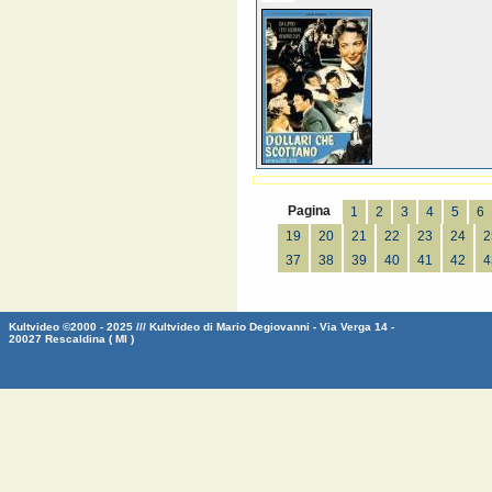
Pagina
1
2
3
4
5
6
19
20
21
22
23
24
2
37
38
39
40
41
42
4
Kultvideo ©2000 - 2025 /// Kultvideo di Mario Degiovanni - Via Verga 14 -
20027 Rescaldina ( MI )