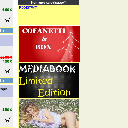
Non ancora registrato?
REGISTRATI
6,90 €
11,90 €
7,90 €
copie
4,50 €