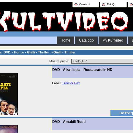
Contatti
F.A.Q.
Home
Catalogo
My Kultvideo
: DVD > Horror - Gialli - Thriller > Gialli - Thriller
Mostra prima:
DVD - Alzati spia - Restaurato in HD
Label:
Sinister Film
DVD - Amabili Resti