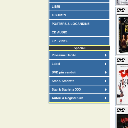
LIBRI
T-SHIRTS
POSTERS & LOCANDINE
CD AUDIO
LP - VINYL
Speciali
Prossime Uscite
Label
DVD più venduti
Star & Starlette
Star & Starlette XXX
Autori & Registi Kult