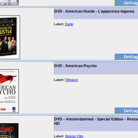
DVD - American Hustle - L'apparenza inganna
Label:
Eagle
DVD - American Psycho
Label:
Filmauro
DVD - Amsterdamned - Special Edition - Restau
HD
Label:
Sinister Film