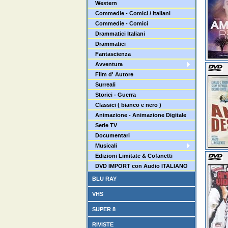
Western
Commedie - Comici / Italiani
Commedie - Comici
Drammatici Italiani
Drammatici
Fantascienza
Avventura
Film d' Autore
Surreali
Storici - Guerra
Classici ( bianco e nero )
Animazione - Animazione Digitale
Serie TV
Documentari
Musicali
Edizioni Limitate & Cofanetti
DVD IMPORT con Audio ITALIANO
BLU RAY
VHS
SUPER 8
RIVISTE