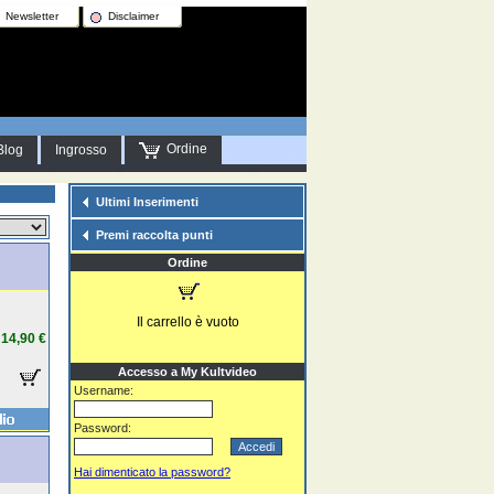
Newsletter
Disclaimer
Ordine
Blog
Ingrosso
Ultimi Inserimenti
Premi raccolta punti
Ordine
Il carrello è vuoto
14,90 €
Accesso a My Kultvideo
Username:
Password:
Hai dimenticato la password?