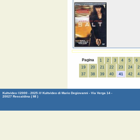
Pagina
1
2
3
4
5
6
19
20
21
22
23
24
2
37
38
39
40
41
42
4
Kultvideo ©2000 - 2025 /// Kultvideo di Mario Degiovanni - Via Verga 14 -
20027 Rescaldina ( MI )