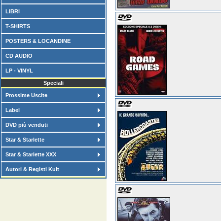
LIBRI
T-SHIRTS
POSTERS & LOCANDINE
CD AUDIO
LP - VINYL
Speciali
Prossime Uscite
Label
DVD più venduti
Star & Starlette
Star & Starlette XXX
Autori & Registi Kult