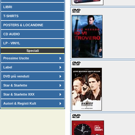
LIBRI
T-SHIRTS
POSTERS & LOCANDINE
CD AUDIO
LP - VINYL
Speciali
Prossime Uscite
Label
DVD più venduti
Star & Starlette
Star & Starlette XXX
Autori & Registi Kult