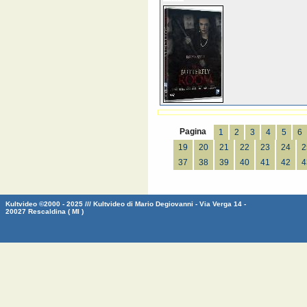
Pagina
1
2
3
4
5
6
19
20
21
22
23
24
2
37
38
39
40
41
42
4
Kultvideo ©2000 - 2025 /// Kultvideo di Mario Degiovanni - Via Verga 14 -
20027 Rescaldina ( MI )