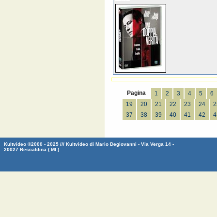
Pagina
1
2
3
4
5
6
19
20
21
22
23
24
2
37
38
39
40
41
42
4
Kultvideo ©2000 - 2025 /// Kultvideo di Mario Degiovanni - Via Verga 14 -
20027 Rescaldina ( MI )