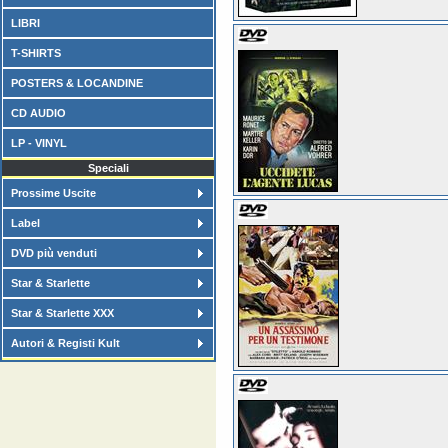
LIBRI
T-SHIRTS
POSTERS & LOCANDINE
CD AUDIO
LP - VINYL
Speciali
Prossime Uscite
Label
DVD più venduti
Star & Starlette
Star & Starlette XXX
Autori & Registi Kult