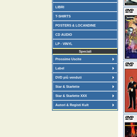
LIBRI
T-SHIRTS
POSTERS & LOCANDINE
CD AUDIO
LP - VINYL
Speciali
Prossime Uscite
Label
DVD più venduti
Star & Starlette
Star & Starlette XXX
Autori & Registi Kult