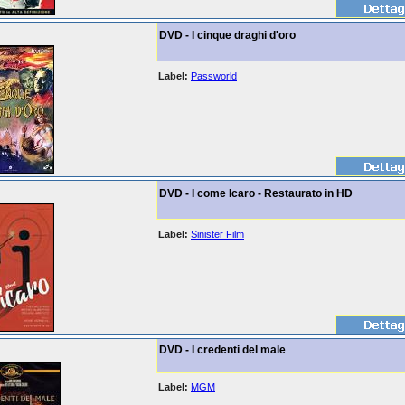
DVD - I cinque draghi d'oro
Label:
Passworld
DVD - I come Icaro - Restaurato in HD
Label:
Sinister Film
DVD - I credenti del male
Label:
MGM