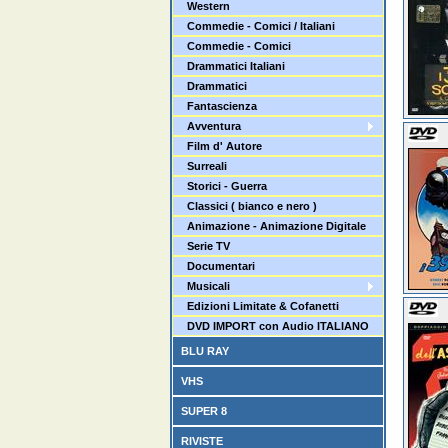
Western
Commedie - Comici / Italiani
Commedie - Comici
Drammatici Italiani
Drammatici
Fantascienza
Avventura
Film d' Autore
Surreali
Storici - Guerra
Classici ( bianco e nero )
Animazione - Animazione Digitale
Serie TV
Documentari
Musicali
Edizioni Limitate & Cofanetti
DVD IMPORT con Audio ITALIANO
BLU RAY
VHS
SUPER 8
RIVISTE