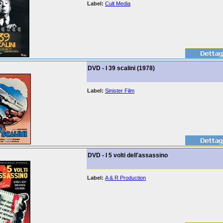
Label:
Cult Media
DVD - I 39 scalini (1978)
Label:
Sinister Film
DVD - I 5 volti dell'assassino
Label:
A & R Production