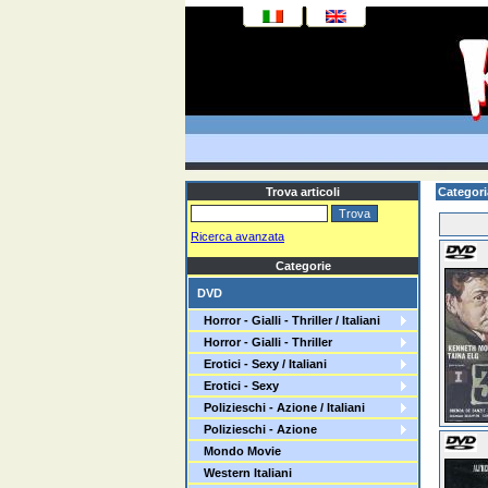
Trova articoli
Categoria
Ricerca avanzata
Categorie
DVD
Horror - Gialli - Thriller / Italiani
Horror - Gialli - Thriller
Erotici - Sexy / Italiani
Erotici - Sexy
Polizieschi - Azione / Italiani
Polizieschi - Azione
Mondo Movie
Western Italiani