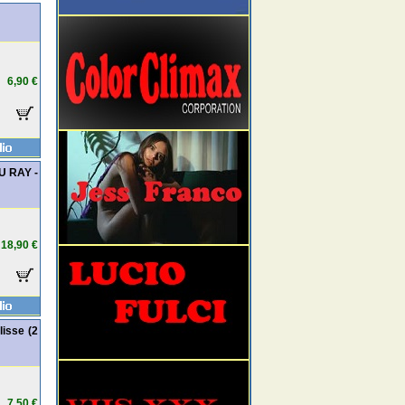
6,90 €
LU RAY -
18,90 €
lisse (2
7,50 €