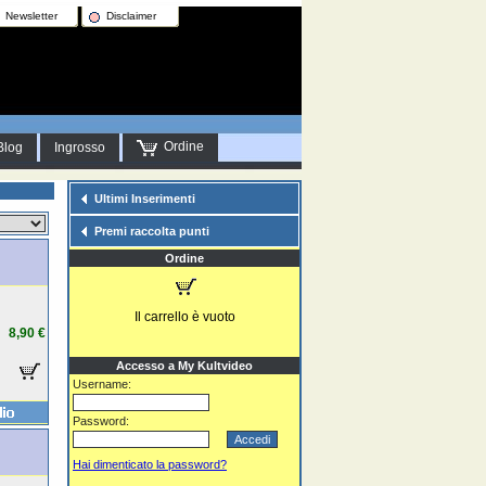
Newsletter
Disclaimer
Ordine
Blog
Ingrosso
Ultimi Inserimenti
Premi raccolta punti
Ordine
Il carrello è vuoto
8,90 €
Accesso a My Kultvideo
Username:
Password:
Hai dimenticato la password?