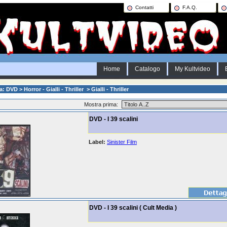
Contatti
F.A.Q.
Home
Catalogo
My Kultvideo
: DVD > Horror - Gialli - Thriller > Gialli - Thriller
Mostra prima:
DVD - I 39 scalini
Label:
Sinister Film
DVD - I 39 scalini ( Cult Media )