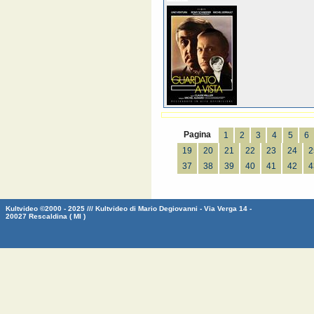
Pagina
1
2
3
4
5
6
19
20
21
22
23
24
2
37
38
39
40
41
42
4
Kultvideo ©2000 - 2025 /// Kultvideo di Mario Degiovanni - Via Verga 14 -
20027 Rescaldina ( MI )