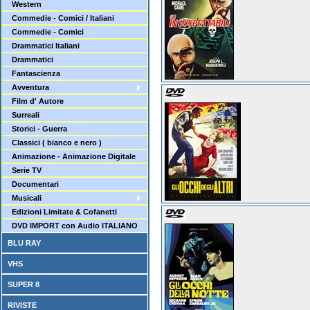
Western
Commedie - Comici / Italiani
Commedie - Comici
Drammatici Italiani
Drammatici
Fantascienza
Avventura
Film d' Autore
Surreali
Storici - Guerra
Classici ( bianco e nero )
Animazione - Animazione Digitale
Serie TV
Documentari
Musicali
Edizioni Limitate & Cofanetti
DVD IMPORT con Audio ITALIANO
BLU RAY
VHS
SUPER 8
RIVISTE