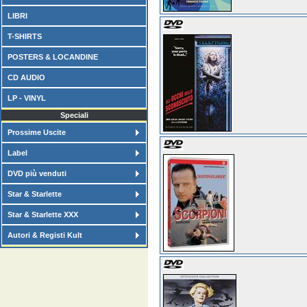
LIBRI
T-SHIRTS
POSTERS & LOCANDINE
CD AUDIO
LP - VINYL
Speciali
Prossime Uscite
Label
DVD più venduti
Star & Starlette
Star & Starlette XXX
Autori & Registi Kult