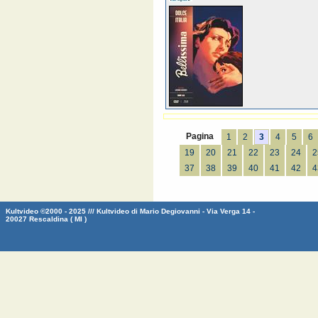
Pagina
1
2
3
4
5
6
19
20
21
22
23
24
2
37
38
39
40
41
42
4
Kultvideo ©2000 - 2025 /// Kultvideo di Mario Degiovanni - Via Verga 14 -
20027 Rescaldina ( MI )