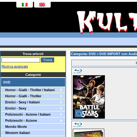
Trova articoli
Categoria: DVD > DVD IMPORT con Audi
Ricerca avanzata
Categorie
DVD
Horror - Gialli - Thriller / Italiani
Horror - Gialli - Thriller
Erotici - Sexy / Italiani
Erotici - Sexy
Polizieschi - Azione / Italiani
Polizieschi - Azione
Mondo Movie
Western Italiani