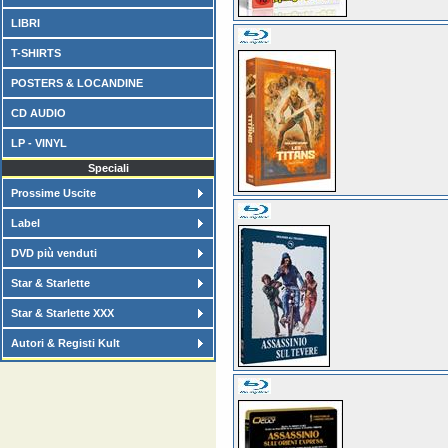
LIBRI
T-SHIRTS
POSTERS & LOCANDINE
CD AUDIO
LP - VINYL
Speciali
Prossime Uscite
Label
DVD più venduti
Star & Starlette
Star & Starlette XXX
Autori & Registi Kult