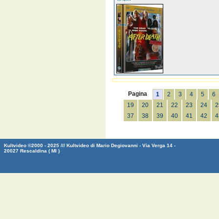
Pagina
1
2
3
4
5
6
19
20
21
22
23
24
2
37
38
39
40
41
42
4
Kultvideo ©2000 - 2025 /// Kultvideo di Mario Degiovanni - Via Verga 14 -
20027 Rescaldina ( MI )