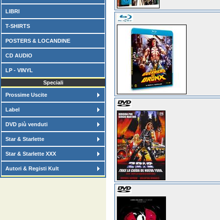
LIBRI
T-SHIRTS
POSTERS & LOCANDINE
CD AUDIO
LP - VINYL
Speciali
Prossime Uscite
Label
DVD più venduti
Star & Starlette
Star & Starlette XXX
Autori & Registi Kult