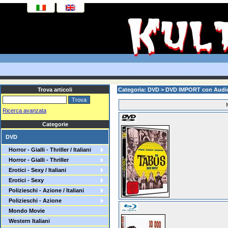
Trova articoli
Categoria: DVD > DVD IMPORT con Audi
Ricerca avanzata
Categorie
DVD
Horror - Gialli - Thriller / Italiani
Horror - Gialli - Thriller
Erotici - Sexy / Italiani
Erotici - Sexy
Polizieschi - Azione / Italiani
Polizieschi - Azione
Mondo Movie
Western Italiani