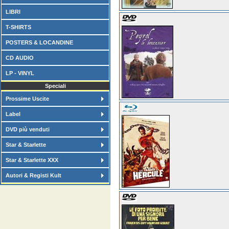
LIBRI
T-SHIRTS
POSTERS & LOCANDINE
CD AUDIO
LP - VINYL
Speciali
Prossime Uscite
Label
DVD più venduti
Star & Starlette
Star & Starlette XXX
Autori & Registi Kult