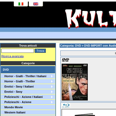
Trova articoli
Categoria: DVD > DVD IMPORT con Audi
Ricerca avanzata
Categorie
DVD
Horror - Gialli - Thriller / Italiani
Horror - Gialli - Thriller
Erotici - Sexy / Italiani
Erotici - Sexy
Polizieschi - Azione / Italiani
Polizieschi - Azione
Mondo Movie
Western Italiani