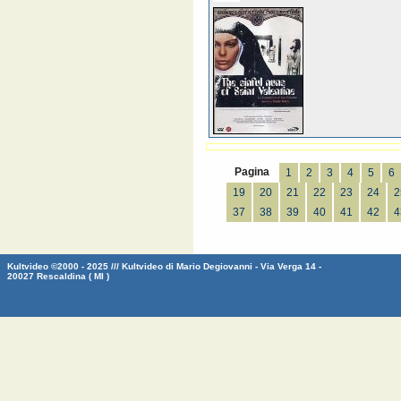
Pagina
1
2
3
4
5
6
19
20
21
22
23
24
2
37
38
39
40
41
42
4
Kultvideo ©2000 - 2025 /// Kultvideo di Mario Degiovanni - Via Verga 14 -
20027 Rescaldina ( MI )