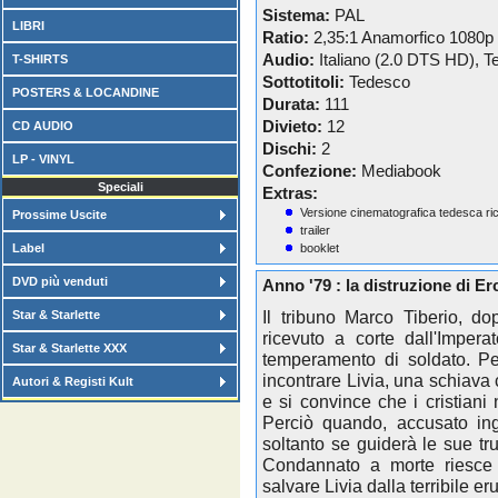
Sistema:
PAL
LIBRI
Ratio:
2,35:1 Anamorfico 1080p
Audio:
Italiano (2.0 DTS HD), 
T-SHIRTS
Sottotitoli:
Tedesco
POSTERS & LOCANDINE
Durata:
111
Divieto:
12
CD AUDIO
Dischi:
2
LP - VINYL
Confezione:
Mediabook
Speciali
Extras:
Versione cinematografica tedesca ric
Prossime Uscite
trailer
Label
booklet
DVD più venduti
Anno '79 : la distruzione di E
Il tribuno Marco Tiberio, d
Star & Starlette
ricevuto a corte dall'Imper
Star & Starlette XXX
temperamento di soldato. Per
incontrare Livia, una schiava 
Autori & Registi Kult
e si convince che i cristiani
Perciò quando, accusato ing
soltanto se guiderà le sue trup
Condannato a morte riesce a
salvare Livia dalla terribile e