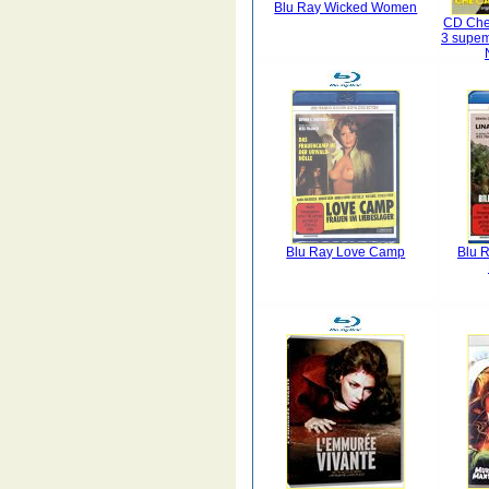
Blu Ray Wicked Women
CD Che 
3 supeme
Blu Ray Love Camp
Blu R