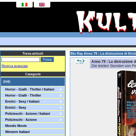
Trova articoli
Blu Ray Anno 79 : La distruzione di Erc
Anno 79 : La distruzione 
Die letzten Stunden von P
Ricerca avanzata
Categorie
DVD
Horror - Gialli - Thriller / Italiani
Horror - Gialli - Thriller
Erotici - Sexy / Italiani
Erotici - Sexy
Polizieschi - Azione / Italiani
Polizieschi - Azione
Mondo Movie
Western Italiani