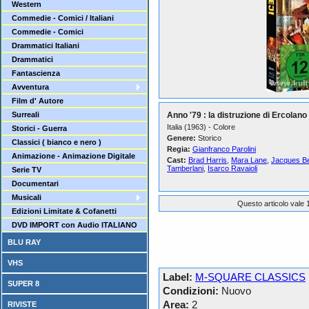
Western
Commedie - Comici / Italiani
Commedie - Comici
Drammatici Italiani
Drammatici
Fantascienza
Avventura
Film d' Autore
Surreali
Anno '79 : la distruzione di Ercolano
Italia (1963) - Colore
Storici - Guerra
Genere:
Storico
Classici ( bianco e nero )
Regia:
Gianfranco Parolini
Animazione - Animazione Digitale
Cast:
Brad Harris
,
Mara Lane
,
Jacques Be
Tamberlani
,
Isarco Ravaioli
Serie TV
Documentari
Musicali
Questo articolo vale 1
Edizioni Limitate & Cofanetti
DVD IMPORT con Audio ITALIANO
BLU RAY
VHS
Label:
M-SQUARE CLASSICS
SUPER 8
Condizioni:
Nuovo
Area:
2
RIVISTE