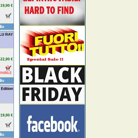
19,90 €
 BLU RAY
22,90 €
NIBILE
 Edition
19,90 €