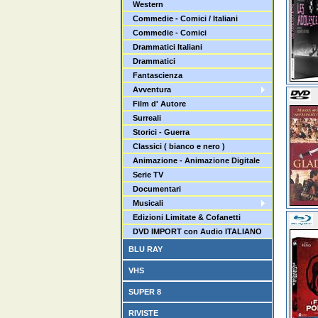
Western
Commedie - Comici / Italiani
Commedie - Comici
Drammatici Italiani
Drammatici
Fantascienza
Avventura
Film d' Autore
Surreali
Storici - Guerra
Classici ( bianco e nero )
Animazione - Animazione Digitale
Serie TV
Documentari
Musicali
Edizioni Limitate & Cofanetti
DVD IMPORT con Audio ITALIANO
BLU RAY
VHS
SUPER 8
RIVISTE