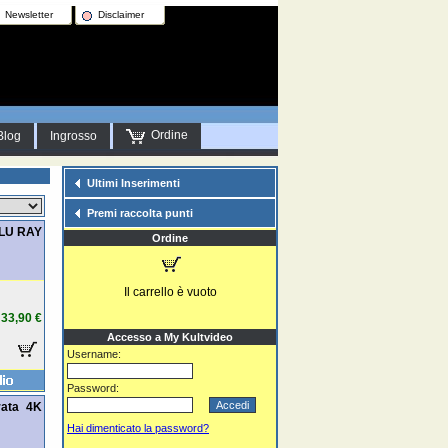
Newsletter
Disclaimer
Ordine
Blog
Ingrosso
Ultimi Inserimenti
Premi raccolta punti
BLU RAY
Ordine
Il carrello è vuoto
33,90 €
Accesso a My Kultvideo
Username:
Password:
rata 4K
Hai dimenticato la password?