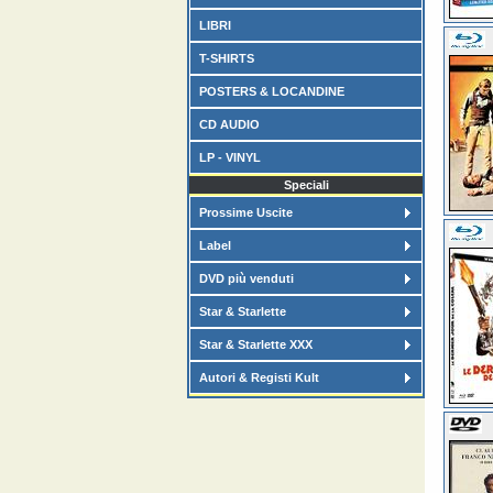
LIBRI
T-SHIRTS
POSTERS & LOCANDINE
CD AUDIO
LP - VINYL
Speciali
Prossime Uscite
Label
DVD più venduti
Star & Starlette
Star & Starlette XXX
Autori & Registi Kult