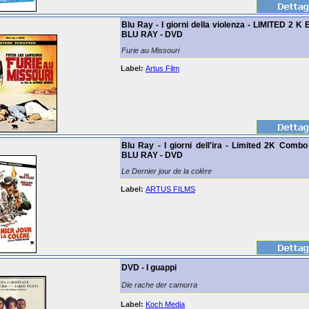
Blu Ray - I giorni della violenza - LIMITED 2 K
BLU RAY - DVD
Furie au Missouri
Label:
Artus Film
Blu Ray - I giorni dell'ira - Limited 2K Combo
BLU RAY - DVD
Le Dernier jour de la colère
Label:
ARTUS FILMS
DVD - I guappi
Die rache der camorra
Label:
Koch Media