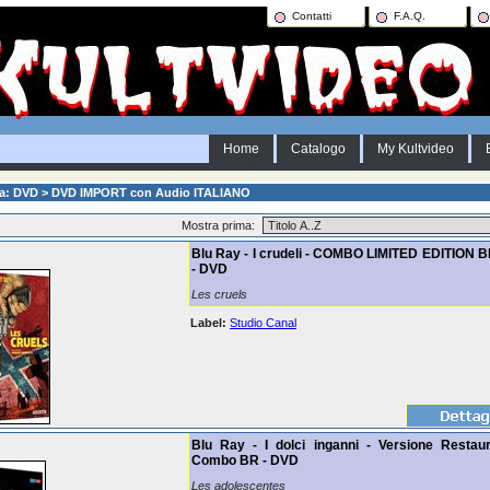
Contatti
F.A.Q.
Home
Catalogo
My Kultvideo
ia: DVD > DVD IMPORT con Audio ITALIANO
Mostra prima:
Blu Ray - I crudeli - COMBO LIMITED EDITION 
- DVD
Les cruels
Label:
Studio Canal
Blu Ray - I dolci inganni - Versione Restau
Combo BR - DVD
Les adolescentes