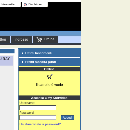
Newsletter
Disclaimer
Ordine
Blog
Ingrosso
Ultimi Inserimenti
LU RAY
Premi raccolta punti
Ordine
Il carrello è vuoto
Accesso a My Kultvideo
Username:
Password:
Hai dimenticato la password?