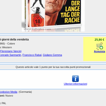
hi giorni della vendetta
25,90 €
1966) - Colore
:
Western
Florestano Vancini
Acquista
Conrado Sanmartin
,
Francisco Rabal
,
Giuliano Gemma
Questo articolo vale 1 punto per la tua raccolta punti promozionali
Ulteriori informazioni
xplosive Media
(Germania)
oni:
Nuovo
:
PAL