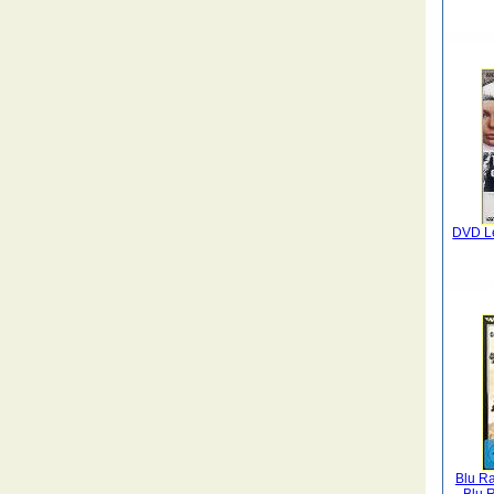
DVD Le
Blu Ra