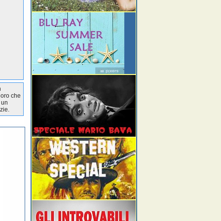
n
loro che
 un
zie.