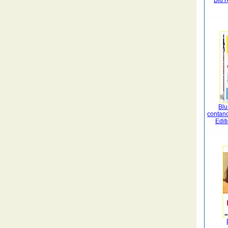
Blu R
Blu
contan
Edit