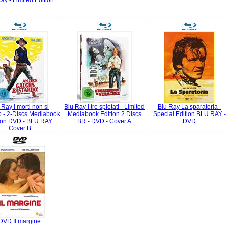
ay - Limited Edition
 Ray I morti non si
Blu Ray I tre spietati - Limited
Blu Ray La sparatoria -
o - 2-Discs Mediabook
Mediabook Edition 2 Discs
Special Edition BLU RAY -
ion DVD - BLU RAY
BR - DVD - Cover A
DVD
Cover B
DVD Il margine