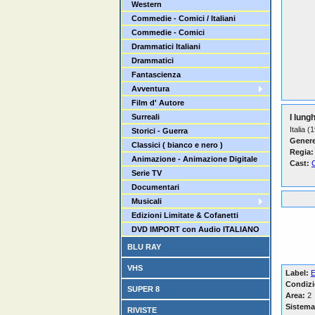
Western
Commedie - Comici / Italiani
Commedie - Comici
Drammatici Italiani
Drammatici
Fantascienza
Avventura
Film d' Autore
Surreali
I lung
Italia (
Storici - Guerra
Genere
Classici ( bianco e nero )
Regia:
Animazione - Animazione Digitale
Cast:
Serie TV
Documentari
Musicali
Edizioni Limitate & Cofanetti
DVD IMPORT con Audio ITALIANO
BLU RAY
VHS
Label:
E
Condizi
SUPER 8
Area:
2
Sistema
RIVISTE