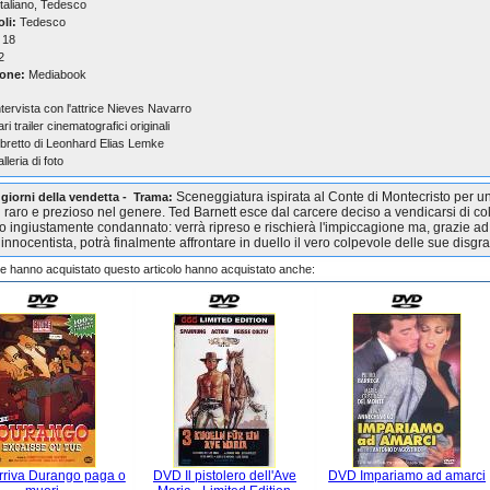
taliano, Tedesco
oli:
Tedesco
18
2
one:
Mediabook
ntervista con l'attrice Nieves Navarro
ari trailer cinematografici originali
ibretto di Leonhard Elias Lemke
alleria di foto
Sceneggiatura ispirata al Conte di Montecristo per u
 giorni della vendetta - Trama:
 raro e prezioso nel genere. Ted Barnett esce dal carcere deciso a vendicarsi di co
o ingiustamente condannato: verrà ripreso e rischierà l'impiccagione ma, grazie ad
innocentista, potrà finalmente affrontare in duello il vero colpevole delle sue disgra
che hanno acquistato questo articolo hanno acquistato anche:
riva Durango paga o
DVD Il pistolero dell'Ave
DVD Impariamo ad amarci