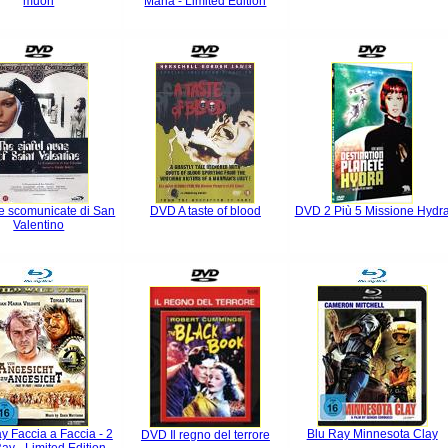
muori
Maria - Limited Edition
 scomunicate di San
DVD A taste of blood
DVD 2 Più 5 Missione Hydr
Valentino
y Faccia a Faccia - 2
Blu Ray Minnesota Clay
DVD Il regno del terrore