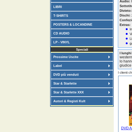
Audio:
I
Sottotit
LIBRI
Divieto:
Dischi:
T-SHIRTS
Confezi
POSTERS & LOCANDINE
Extras:
I
CD AUDIO
V
L
LP - VINYL
g
Speciali
I lunghi
Prossime Uscite
western
lo hann
giudice 
Label
I clienti 
DVD più venduti
Star & Starlette
Star & Starlette XXX
Autori & Registi Kult
DVD Ar