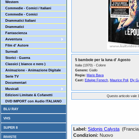
Western
Commedie - Comici / Italiani
Commedie - Comici
Drammatici Italiani
Drammatici
Fantascienza
Avventura
Film d' Autore
Surreali
Storici - Guerra
5 bambole per la luna d' Agosto
Classici ( bianco e nero )
Italia (1970) - Colore
Animazione - Animazione Digitale
Genere:
Giallo
Regia:
Mario Bava
Serie TV
Cast:
Edwige Fenech
,
Maurice Poli
,
Ely Ga
Documentari
Musicali
Edizioni Limitate & Cofanetti
Questo articolo vale 1
DVD IMPORT con Audio ITALIANO
BLU RAY
VHS
SUPER 8
Label:
Sidonis Calysta
(Francia
Condizioni:
Nuovo
RIVISTE