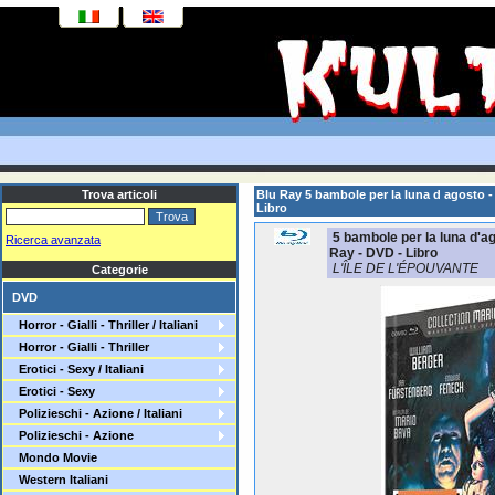
Trova articoli
Blu Ray 5 bambole per la luna d agosto 
Libro
5 bambole per la luna d'a
Ricerca avanzata
Ray - DVD - Libro
L'ÎLE DE L'ÉPOUVANTE
Categorie
DVD
Horror - Gialli - Thriller / Italiani
Horror - Gialli - Thriller
Erotici - Sexy / Italiani
Erotici - Sexy
Polizieschi - Azione / Italiani
Polizieschi - Azione
Mondo Movie
Western Italiani