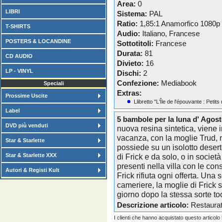
Area:
0
LIBRI
Sistema:
PAL
Ratio:
1,85:1 Anamorfico 1080p
T-SHIRTS
Audio:
Italiano, Francese
POSTERS & LOCANDINE
Sottotitoli:
Francese
Durata:
81
CD AUDIO
Divieto:
16
LP - VINYL
Dischi:
2
Confezione:
Mediabook
Speciali
Extras:
Prossime Uscite
Llibretto "L'Île de l'épouvante : Peti
Label
5 bambole per la luna d' Agos
DVD più venduti
nuova resina sintetica, viene i
vacanza, con la moglie Trud, n
Star & Starlette
possiede su un isolotto deserto
Star & Starlette XXX
di Frick e da solo, o in societ
presenti nella villa con le co
Autori & Registi Kult
Frick rifiuta ogni offerta. Un
cameriere, la moglie di Frick 
giorno dopo la stessa sorte to
Descrizione articolo:
Restaurato
I clienti che hanno acquistato questo articol