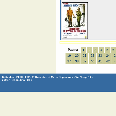
Pagina
1
2
3
4
5
6
19
20
21
22
23
24
2
37
38
39
40
41
42
4
Kultvideo ©2000 - 2025 /// Kultvideo di Mario Degiovanni - Via Verga 14 -
20027 Rescaldina ( MI )