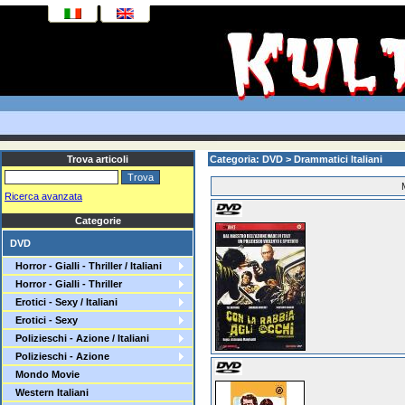
Trova articoli
Categoria: DVD > Drammatici Italiani
Ricerca avanzata
Categorie
DVD
Horror - Gialli - Thriller / Italiani
Horror - Gialli - Thriller
Erotici - Sexy / Italiani
Erotici - Sexy
Polizieschi - Azione / Italiani
Polizieschi - Azione
Mondo Movie
Western Italiani