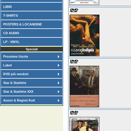
LIBRI
T-SHIRTS
POSTERS & LOCANDINE
CD AUDIO
LP - VINYL
Speciali
Prossime Uscite
Label
DVD più venduti
Star & Starlette
Star & Starlette XXX
Autori & Registi Kult