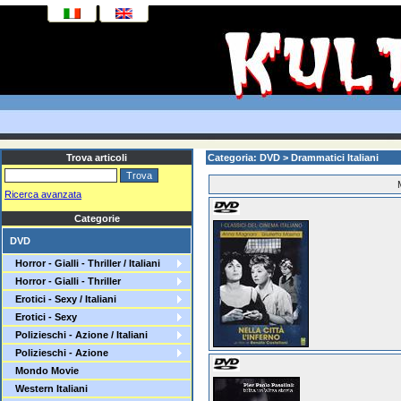
Trova articoli
Categoria: DVD > Drammatici Italiani
Ricerca avanzata
Categorie
DVD
Horror - Gialli - Thriller / Italiani
Horror - Gialli - Thriller
Erotici - Sexy / Italiani
Erotici - Sexy
Polizieschi - Azione / Italiani
Polizieschi - Azione
Mondo Movie
Western Italiani