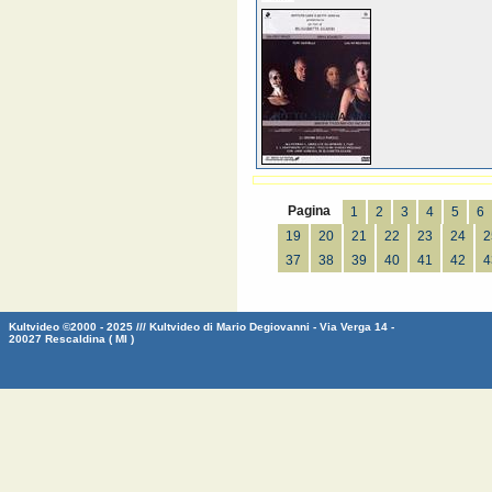
Pagina
1
2
3
4
5
6
19
20
21
22
23
24
2
37
38
39
40
41
42
4
Kultvideo ©2000 - 2025 /// Kultvideo di Mario Degiovanni - Via Verga 14 -
20027 Rescaldina ( MI )