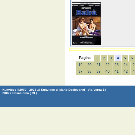
Pagina
1
2
3
4
5
6
19
20
21
22
23
24
2
37
38
39
40
41
42
4
Kultvideo ©2000 - 2025 /// Kultvideo di Mario Degiovanni - Via Verga 14 -
20027 Rescaldina ( MI )