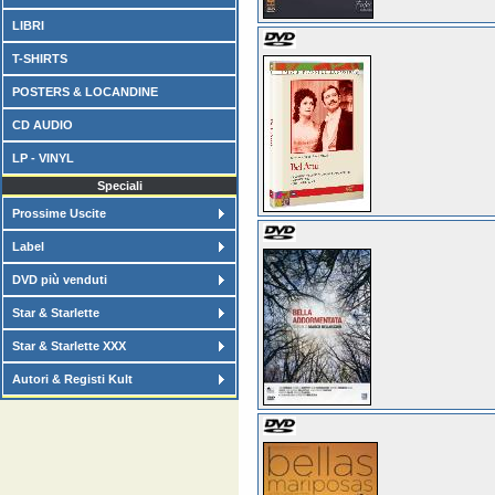
LIBRI
T-SHIRTS
POSTERS & LOCANDINE
CD AUDIO
LP - VINYL
Speciali
Prossime Uscite
Label
DVD più venduti
Star & Starlette
Star & Starlette XXX
Autori & Registi Kult