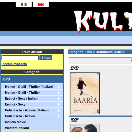
Trova articoli
Categoria: DVD > Drammatici Italiani
Ricerca avanzata
Categorie
DVD
Horror - Gialli - Thriller / Italiani
Horror - Gialli - Thriller
Erotici - Sexy / Italiani
Erotici - Sexy
Polizieschi - Azione / Italiani
Polizieschi - Azione
Mondo Movie
Western Italiani