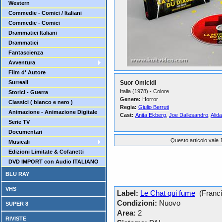
Western
Commedie - Comici / Italiani
Commedie - Comici
Drammatici Italiani
Drammatici
Fantascienza
Avventura
Film d' Autore
Surreali
Suor Omicidi
Italia (1978) - Colore
Storici - Guerra
Genere:
Horror
Classici ( bianco e nero )
Regia:
Giulio Berruti
Animazione - Animazione Digitale
Cast:
Anita Ekberg
,
Joe Dallesandro
,
Alida
Serie TV
Documentari
Questo articolo vale 1
Musicali
Edizioni Limitate & Cofanetti
DVD IMPORT con Audio ITALIANO
BLU RAY
VHS
Label:
Le Chat qui fume
(Franci
Condizioni:
Nuovo
SUPER 8
Area:
2
RIVISTE