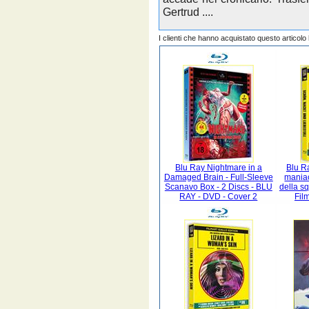
Gertrud ....
I clienti che hanno acquistato questo articol
Blu Ray Nightmare in a
Blu Ra
Damaged Brain - Full-Sleeve
maniac
Scanavo Box - 2 Discs - BLU
della s
RAY - DVD - Cover 2
Film