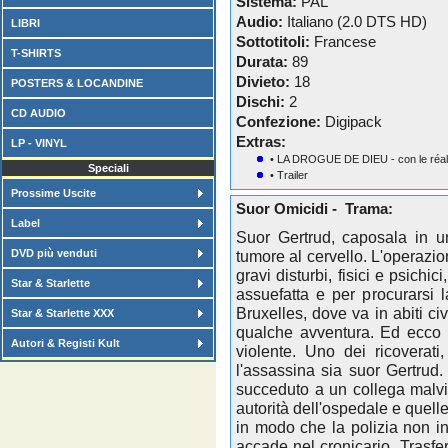
Sistema:
PAL
Audio:
Italiano (2.0 DTS HD)
LIBRI
Sottotitoli:
Francese
T-SHIRTS
Durata:
89
Divieto:
18
POSTERS & LOCANDINE
Dischi:
2
CD AUDIO
Confezione:
Digipack
Extras:
LP - VINYL
• LA DROGUE DE DIEU - con le réal
Speciali
• Trailer
Prossime Uscite
Suor Omicidi - Trama:
Label
Suor Gertrud, caposala in u
DVD più venduti
tumore al cervello. L'operazio
gravi disturbi, fisici e psichi
Star & Starlette
assuefatta e per procurarsi l
Bruxelles, dove va in abiti ci
Star & Starlette XXX
qualche avventura. Ed ecco c
Autori & Registi Kult
violente. Uno dei ricoverati
l'assassina sia suor Gertrud.
succeduto a un collega malvis
autorità dell'ospedale e quell
in modo che la polizia non in
accade nel cronicario. Trasfer