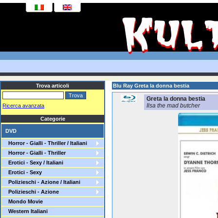
Trova articoli
Blu Ray Greta la donna bestia
Greta la donna bestia
Ilsa the mad butcher
Ricerca avanzata
Categorie
DVD
Horror - Gialli - Thriller / Italiani
Horror - Gialli - Thriller
Erotici - Sexy / Italiani
Erotici - Sexy
Polizieschi - Azione / Italiani
Polizieschi - Azione
Mondo Movie
Western Italiani