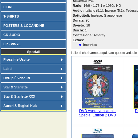
Sistema:
PAL
Ratio:
16/9 - 1.78:1 // 1080p HD
LIBRI
Audio:
Italiano (5.1), Inglese (5.1), Tedesc
Sottotitoli:
Inglese, Giapponese
T-SHIRTS
Durata:
95
Divieto:
18
POSTERS & LOCANDINE
Dischi:
1
CD AUDIO
Confezione:
Amaray
Extras:
LP - VINYL
Interviste
Speciali
I clienti che hanno acquistato questo articol
Prossime Uscite
Label
DVD più venduti
Star & Starlette
Star & Starlette XXX
Autori & Registi Kult
DVD Avere vent'anni -
D
Special Edition 2 DVD