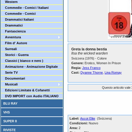
Western
Commedie - Comici / Italiani
Commedie - Comici
Drammatici Italiani
Drammatici
Fantascienza
Avventura
Film d' Autore
Surreali
Greta la donna bestia
Ilsa the wicked warden
Storici - Guerra
Svizzera (1976) - Colore
Classici ( bianco e nero )
Genere:
Erotico, Women In Prison
Animazione - Animazione Digitale
Regia:
Jess Franco
Serie TV
Cast:
Dyanne Thorne
,
Lina Romay
Documentari
Musicali
Questo articolo vale 
Edizioni Limitate & Cofanetti
DVD IMPORT con Audio ITALIANO
BLU RAY
VHS
Label:
Ascot Elite
(Svizzera)
SUPER 8
Condizioni:
Nuovo
Area:
2
RIVISTE