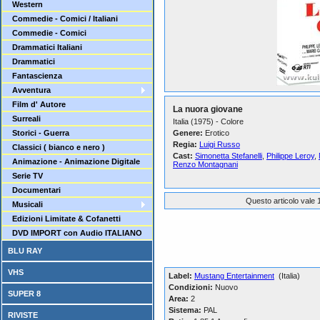
Western
Commedie - Comici / Italiani
Commedie - Comici
Drammatici Italiani
Drammatici
Fantascienza
Avventura
Film d' Autore
La nuora giovane
Surreali
Italia (1975) - Colore
Storici - Guerra
Genere:
Erotico
Regia:
Luigi Russo
Classici ( bianco e nero )
Cast:
Simonetta Stefanelli
,
Philippe Leroy
,
Animazione - Animazione Digitale
Renzo Montagnani
Serie TV
Documentari
Questo articolo vale 1
Musicali
Edizioni Limitate & Cofanetti
DVD IMPORT con Audio ITALIANO
BLU RAY
VHS
Label:
Mustang Entertainment
(Italia)
Condizioni:
Nuovo
SUPER 8
Area:
2
Sistema:
PAL
RIVISTE