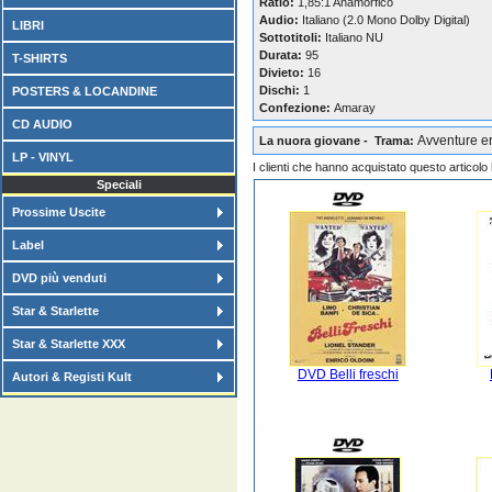
Ratio:
1,85:1 Anamorfico
Audio:
Italiano (2.0 Mono Dolby Digital)
LIBRI
Sottotitoli:
Italiano NU
Durata:
95
T-SHIRTS
Divieto:
16
Dischi:
1
POSTERS & LOCANDINE
Confezione:
Amaray
CD AUDIO
Avventure er
La nuora giovane - Trama:
LP - VINYL
I clienti che hanno acquistato questo articol
Speciali
Prossime Uscite
Label
DVD più venduti
Star & Starlette
Star & Starlette XXX
DVD Belli freschi
Autori & Registi Kult