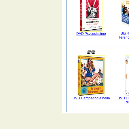
Blu 
DVD Psycosissimo
Terenc
DVD Campagnola bella
DVD Ch
Edi