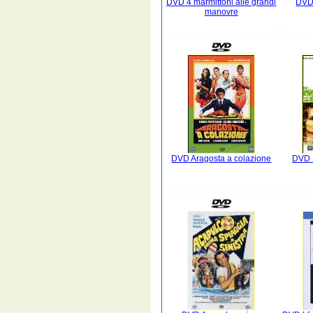
DVD 4 marmittoni alle grandi
DVD 
manovre
DVD Aragosta a colazione
DVD I