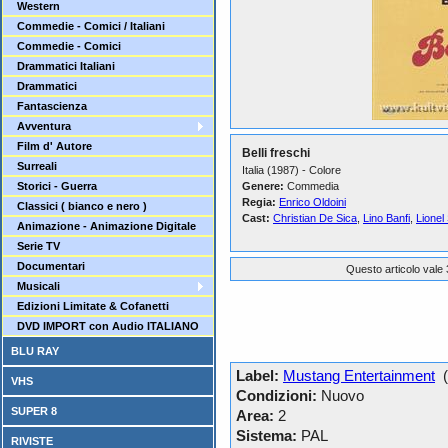
Western
Commedie - Comici / Italiani
Commedie - Comici
Drammatici Italiani
Drammatici
Fantascienza
Avventura
Film d' Autore
Belli freschi
Surreali
Italia (1987) - Colore
Storici - Guerra
Genere:
Commedia
Regia:
Enrico Oldoini
Classici ( bianco e nero )
Cast:
Christian De Sica
,
Lino Banfi
,
Lionel
Animazione - Animazione Digitale
Serie TV
Documentari
Questo articolo vale 
Musicali
Edizioni Limitate & Cofanetti
DVD IMPORT con Audio ITALIANO
BLU RAY
Label:
Mustang Entertainment
(I
VHS
Condizioni:
Nuovo
SUPER 8
Area:
2
Sistema:
PAL
RIVISTE