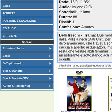
Ratio:
16/9 - 1.85:1
LIBRI
Audio:
Italiano (2.0)
Sottotitoli:
Italiano
T-SHIRTS
Durata:
88
POSTERS & LOCANDINE
Dischi:
1
Confezione:
Amaray
CD AUDIO
Belli freschi - Trama:
Due modes
LP - VINYL
dalla Polizia negli Stati Uniti, p
Speciali
divo americano, che li aveva scrit
caccia è aperta: ai due attori, im
Prossime Uscite
resta che vestire abiti femminili
un ristorante e sottostando agli in
Label
sceriffi.
DVD più venduti
I clienti che hanno acquistato questo articol
Star & Starlette
Star & Starlette XXX
Autori & Registi Kult