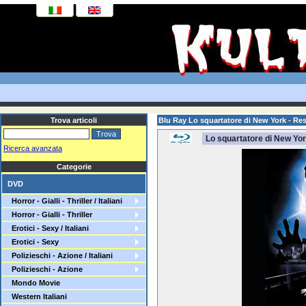
Trova articoli
Blu Ray Lo squartatore di New York - Re
Lo squartatore di New Yor
Ricerca avanzata
Categorie
DVD
Horror - Gialli - Thriller / Italiani
Horror - Gialli - Thriller
Erotici - Sexy / Italiani
Erotici - Sexy
Polizieschi - Azione / Italiani
Polizieschi - Azione
Mondo Movie
Western Italiani