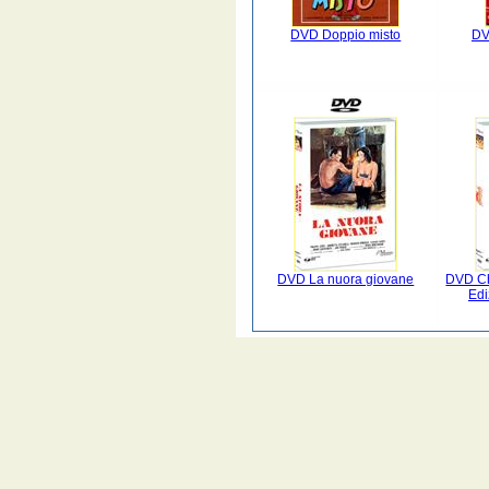
DVD Doppio misto
DV
DVD La nuora giovane
DVD Ch
Edi