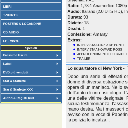
Sistema:
PAL
Ratio:
1,78:1 Anamorfico 1080p
LIBRI
Audio:
Italiano (2.0 DTS HD), I
T-SHIRTS
Durata:
93
Divieto:
18
POSTERS & LOCANDINE
Dischi:
1
CD AUDIO
Confezione:
Amaray
Extras:
LP - VINYL
INTERVISTA A CINZIA DE PONTI
Speciali
INTERVISTA A HOWARD ROSS
APPROFONDIMENTO DI DAVIDE P
Prossime Uscite
TRAILER
Label
Lo squartatore di New York -
DVD più venduti
Dopo una serie di efferati o
Star & Starlette
donne di diversa estrazione soc
opera di un maniaco. Nello svo
Star & Starlette XXX
dell'aiuto di uno psicologo. 
una delle vittime designate, F
Autori & Registi Kult
sicura testimonianza: l'assa
mano destra. Ma i massacri co
avviso con la voce di Paperi
la polizia lo incalza...