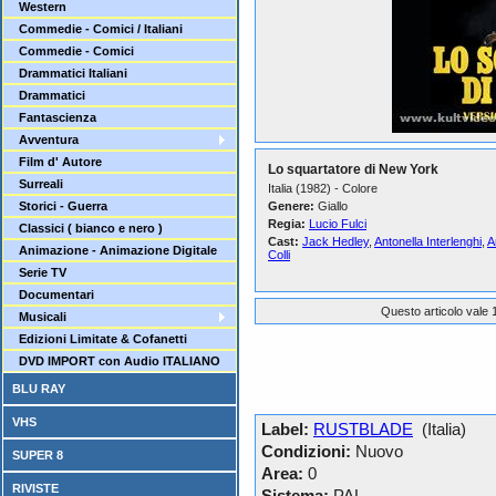
Western
Commedie - Comici / Italiani
Commedie - Comici
Drammatici Italiani
Drammatici
Fantascienza
Avventura
Film d' Autore
Lo squartatore di New York
Surreali
Italia (1982) - Colore
Storici - Guerra
Genere:
Giallo
Regia:
Lucio Fulci
Classici ( bianco e nero )
Cast:
Jack Hedley
,
Antonella Interlenghi
,
A
Animazione - Animazione Digitale
Colli
Serie TV
Documentari
Questo articolo vale 1
Musicali
Edizioni Limitate & Cofanetti
DVD IMPORT con Audio ITALIANO
BLU RAY
VHS
Label:
RUSTBLADE
(Italia)
Condizioni:
Nuovo
SUPER 8
Area:
0
RIVISTE