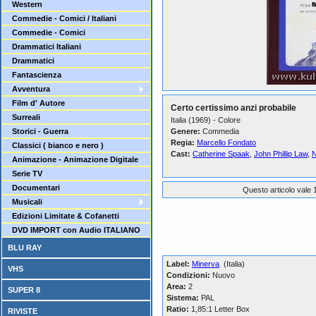
Western
Commedie - Comici / Italiani
Commedie - Comici
Drammatici Italiani
Drammatici
Fantascienza
Avventura
Film d' Autore
Certo certissimo anzi probabile
Surreali
Italia (1969) - Colore
Storici - Guerra
Genere:
Commedia
Regia:
Marcello Fondato
Classici ( bianco e nero )
Cast:
Catherine Spaak
,
John Phillip Law
,
N
Animazione - Animazione Digitale
Serie TV
Documentari
Questo articolo vale 1
Musicali
Edizioni Limitate & Cofanetti
DVD IMPORT con Audio ITALIANO
BLU RAY
Label:
Minerva
(Italia)
VHS
Condizioni:
Nuovo
Area:
2
SUPER 8
Sistema:
PAL
Ratio:
1,85:1 Letter Box
RIVISTE