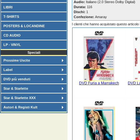
Audio:
Italiano (2.0 Stereo Dolby Digital)
Durata:
116
LIBRI
Dischi:
1
T-SHIRTS
Confezione:
Amaray
I clienti che hanno acquistato questo articol
POSTERS & LOCANDINE
CD AUDIO
LP - VINYL
Speciali
Prossime Uscite
Label
DVD più venduti
DVD Furia a Marrakech
DVD La
Star & Starlette
Star & Starlette XXX
Autori & Registi Kult