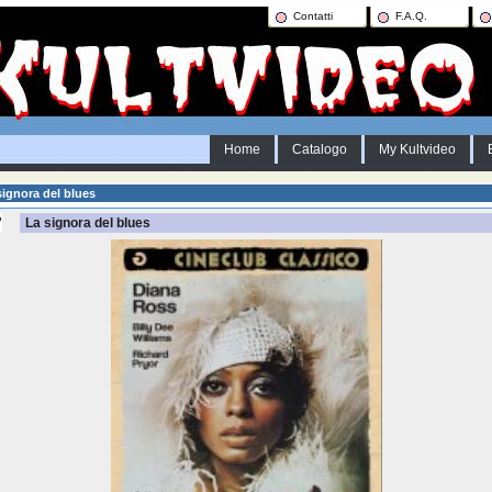
Contatti
F.A.Q.
Home
Catalogo
My Kultvideo
ignora del blues
La signora del blues