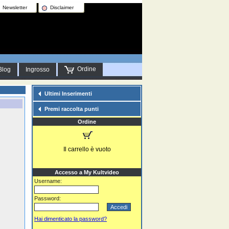
Newsletter
Disclaimer
Ordine
Blog
Ingrosso
Ultimi Inserimenti
Premi raccolta punti
Ordine
Il carrello è vuoto
Accesso a My Kultvideo
Username:
Password:
Hai dimenticato la password?