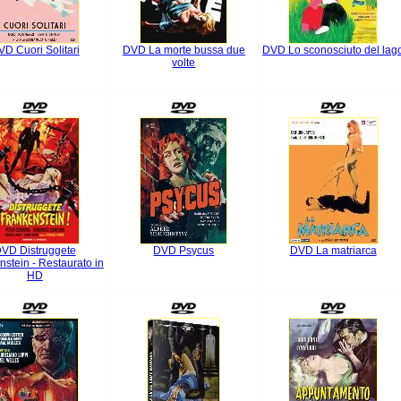
D Cuori Solitari
DVD La morte bussa due
DVD Lo sconosciuto del lag
volte
VD Distruggete
DVD Psycus
DVD La matriarca
nstein - Restaurato in
HD