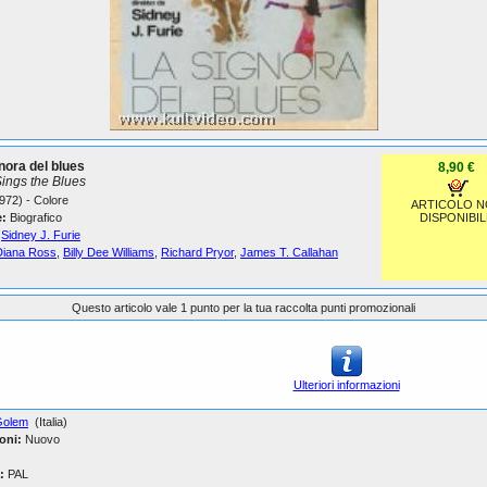
nora del blues
8,90 €
ings the Blues
972) - Colore
ARTICOLO 
:
Biografico
DISPONIBIL
Sidney J. Furie
Diana Ross
,
Billy Dee Williams
,
Richard Pryor
,
James T. Callahan
Questo articolo vale 1 punto per la tua raccolta punti promozionali
Ulteriori informazioni
Golem
(Italia)
oni:
Nuovo
:
PAL