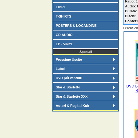
Ratio:
1
Audio:
I
LIBRI
Durata:
Dischi:
T-SHIRTS
Confezi
POSTERS & LOCANDINE
I clienti 
CD AUDIO
LP - VINYL
Speciali
Prossime Uscite
Label
DVD più venduti
DVD Le
Star & Starlette
R
Star & Starlette XXX
Autori & Registi Kult