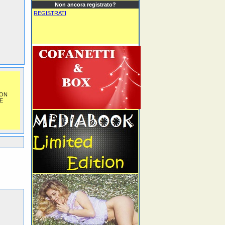
Non ancora registrato?
REGISTRATI
NON
E