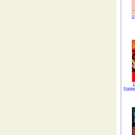
DV
D
Franke