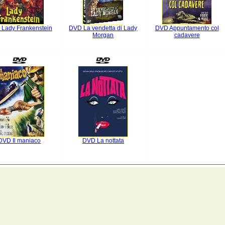
Lady Frankenstein
DVD La vendetta di Lady
DVD Appuntamento col
Morgan
cadavere
DVD Il maniaco
DVD La nottata