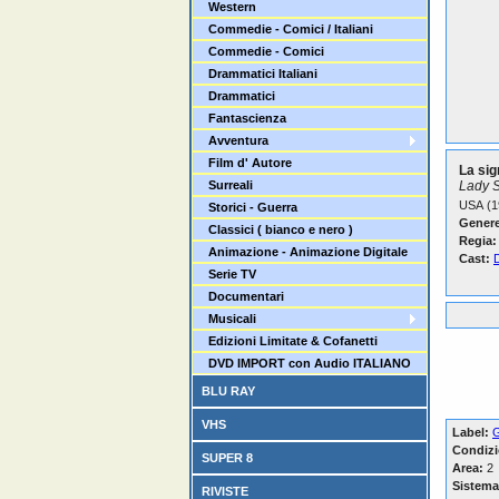
Western
Commedie - Comici / Italiani
Commedie - Comici
Drammatici Italiani
Drammatici
Fantascienza
Avventura
Film d' Autore
La sig
Surreali
Lady S
USA (1
Storici - Guerra
Genere
Classici ( bianco e nero )
Regia:
Animazione - Animazione Digitale
Cast:
Serie TV
Documentari
Musicali
Edizioni Limitate & Cofanetti
DVD IMPORT con Audio ITALIANO
BLU RAY
VHS
Label:
Condizi
SUPER 8
Area:
2
Sistema
RIVISTE