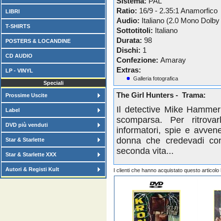
Sistema:
PAL
Ratio:
16/9 - 2.35:1 Anamorfico
LIBRI
Audio:
Italiano (2.0 Mono Dolby 
T-SHIRTS
Sottotitoli:
Italiano
Durata:
98
POSTERS & LOCANDINE
Dischi:
1
CD AUDIO
Confezione:
Amaray
Extras:
LP - VINYL
Galleria fotografica
Speciali
The Girl Hunters - Trama:
Prossime Uscite
Il detective Mike Hammer 
Label
scomparsa. Per ritrovar
DVD più venduti
informatori, spie e avvene
donna che credevadi con
Star & Starlette
seconda vita...
Star & Starlette XXX
Autori & Registi Kult
I clienti che hanno acquistato questo articol