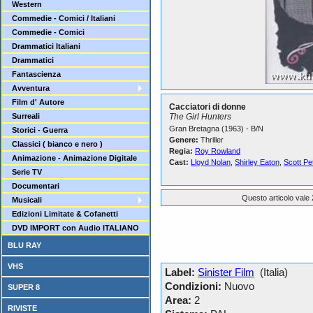
Western
Commedie - Comici / Italiani
Commedie - Comici
Drammatici Italiani
Drammatici
Fantascienza
Avventura
Film d' Autore
Cacciatori di donne
Surreali
The Girl Hunters
Gran Bretagna (1963) - B/N
Storici - Guerra
Genere:
Thriller
Classici ( bianco e nero )
Regia:
Roy Rowland
Animazione - Animazione Digitale
Cast:
Lloyd Nolan
,
Shirley Eaton
,
Scott Pe
Serie TV
Documentari
Questo articolo vale 
Musicali
Edizioni Limitate & Cofanetti
DVD IMPORT con Audio ITALIANO
BLU RAY
VHS
Label:
Sinister Film
(Italia)
Condizioni:
Nuovo
SUPER 8
Area:
2
RIVISTE