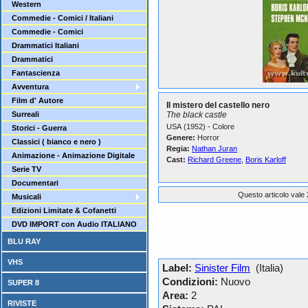
Western
Commedie - Comici / Italiani
Commedie - Comici
Drammatici Italiani
Drammatici
Fantascienza
Avventura
Film d' Autore
Il mistero del castello nero
Surreali
The black castle
USA (1952) - Colore
Storici - Guerra
Genere:
Horror
Classici ( bianco e nero )
Regia:
Nathan Juran
Animazione - Animazione Digitale
Cast:
Richard Greene
,
Boris Karloff
Serie TV
Documentari
Questo articolo vale 
Musicali
Edizioni Limitate & Cofanetti
DVD IMPORT con Audio ITALIANO
BLU RAY
VHS
Label:
Sinister Film
(Italia)
Condizioni:
Nuovo
SUPER 8
Area:
2
RIVISTE