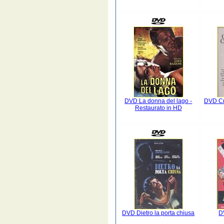
DVD La donna del lago -
DVD Cr
Restaurato in HD
DVD Dietro la porta chiusa
D