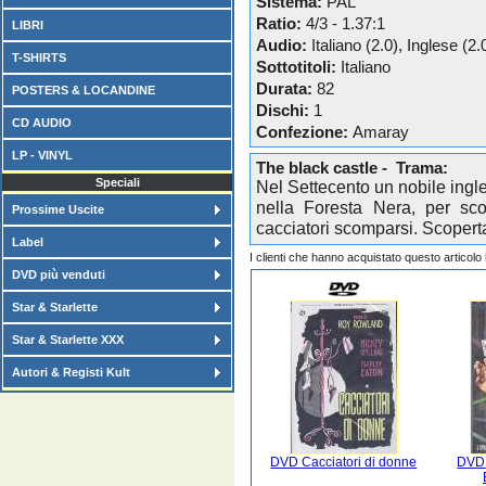
Sistema:
PAL
Ratio:
4/3 - 1.37:1
LIBRI
Audio:
Italiano (2.0), Inglese (2.
T-SHIRTS
Sottotitoli:
Italiano
Durata:
82
POSTERS & LOCANDINE
Dischi:
1
CD AUDIO
Confezione:
Amaray
LP - VINYL
The black castle - Trama:
Speciali
Nel Settecento un nobile ingle
nella Foresta Nera, per sco
Prossime Uscite
cacciatori scomparsi. Scoperta 
Label
I clienti che hanno acquistato questo articol
DVD più venduti
Star & Starlette
Star & Starlette XXX
Autori & Registi Kult
DVD Cacciatori di donne
DVD 