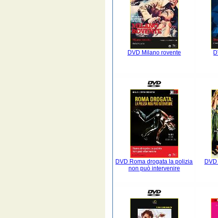
DVD Milano rovente
D
DVD Roma drogata la polizia
DVD M
non può intervenire