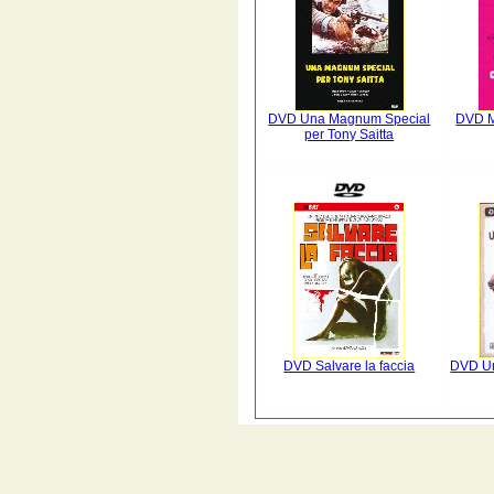
DVD Una Magnum Special
DVD M
per Tony Saitta
DVD Salvare la faccia
DVD Un