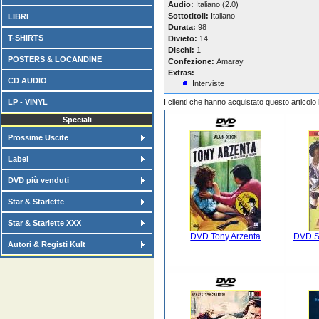
Audio:
Italiano (2.0)
Sottotitoli:
Italiano
LIBRI
Durata:
98
T-SHIRTS
Divieto:
14
Dischi:
1
POSTERS & LOCANDINE
Confezione:
Amaray
Extras:
CD AUDIO
Interviste
LP - VINYL
I clienti che hanno acquistato questo articol
Speciali
Prossime Uscite
Label
DVD più venduti
Star & Starlette
Star & Starlette XXX
DVD Tony Arzenta
DVD Sc
Autori & Registi Kult