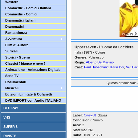
Western
Commedie - Comici / Italiani
Commedie - Comici
Drammatici Italiani
Drammatici
Fantascienza
Avventura
Film d' Autore
Upperseven - L'uomo da uccidere
Surreali
Italia (1967) - Colore
Storici - Guerra
Genere:
Poliziesco
Regia:
Alberto De Martino
Classici ( bianco e nero )
Cast:
Paul Hubschmid
,
Karin Dor
,
Vivi Ba
Animazione - Animazione Digitale
Serie TV
Documentari
Questo articolo vale 
Musicali
Edizioni Limitate & Cofanetti
DVD IMPORT con Audio ITALIANO
BLU RAY
Label:
Cinekult
(Italia)
VHS
Condizioni:
Nuovo
Area:
2
SUPER 8
Sistema:
PAL
Ratio:
16/9 - 2.35:1
RIVISTE