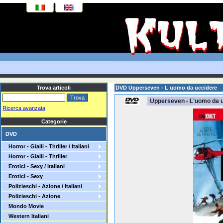
Trova articoli
DVD Upperseven - L uomo da uccidere
Upperseven - L'uomo da 
Ricerca avanzata
Categorie
DVD
Horror - Gialli - Thriller / Italiani
Horror - Gialli - Thriller
Erotici - Sexy / Italiani
Erotici - Sexy
Polizieschi - Azione / Italiani
Polizieschi - Azione
Mondo Movie
Western Italiani