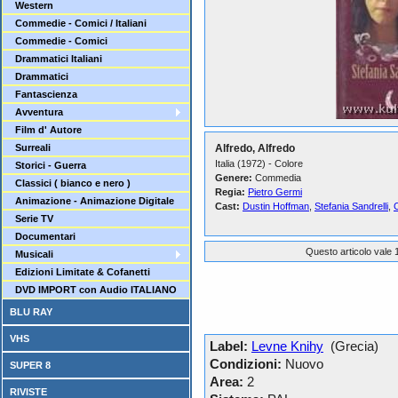
Western
Commedie - Comici / Italiani
Commedie - Comici
Drammatici Italiani
Drammatici
Fantascienza
Avventura
Film d' Autore
Surreali
Alfredo, Alfredo
Italia (1972) - Colore
Storici - Guerra
Genere:
Commedia
Classici ( bianco e nero )
Regia:
Pietro Germi
Animazione - Animazione Digitale
Cast:
Dustin Hoffman
,
Stefania Sandrelli
,
Serie TV
Documentari
Questo articolo vale 1
Musicali
Edizioni Limitate & Cofanetti
DVD IMPORT con Audio ITALIANO
BLU RAY
VHS
Label:
Levne Knihy
(Grecia)
Condizioni:
Nuovo
SUPER 8
Area:
2
RIVISTE