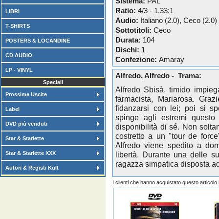
Sistema:
PAL
Ratio:
4/3 - 1.33:1
LIBRI
Audio:
Italiano (2.0), Ceco (2.0)
T-SHIRTS
Sottotitoli:
Ceco
Durata:
104
POSTERS & LOCANDINE
Dischi:
1
CD AUDIO
Confezione:
Amaray
LP - VINYL
Alfredo, Alfredo - Trama:
Speciali
Alfredo Sbisà, timido impie
Prossime Uscite
farmacista, Mariarosa. Graz
fidanzarsi con lei; poi si 
Label
spinge agli estremi questo d
DVD più venduti
disponibilità di sé. Non solta
costretto a un "tour de forc
Star & Starlette
Alfredo viene spedito a dor
Star & Starlette XXX
libertà. Durante una delle su
ragazza simpatica disposta ad
Autori & Registi Kult
I clienti che hanno acquistato questo articol