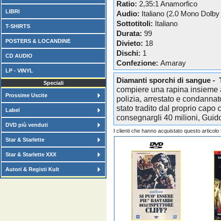
Ratio:
2,35:1 Anamorfico
LIBRI
Audio:
Italiano (2.0 Mono Dolby 
Sottotitoli:
Italiano
T-SHIRTS
Durata:
99
POSTERS & LOCANDINE
Divieto:
18
Dischi:
1
CD AUDIO
Confezione:
Amaray
LP - VINYL
Diamanti sporchi di sangue -
Speciali
compiere una rapina insieme a
Prossime Uscite
polizia, arrestato e condannat
stato tradito dal proprio cap
Label
consegnargli 40 milioni, Guido 
DVD più venduti
I clienti che hanno acquistato questo articol
Star & Starlette
Star & Starlette XXX
Autori & Registi Kult