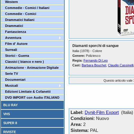
Western
Commedie - Comici / Italiani
Commedie - Comici
Drammatici Italiani
Drammatici
Fantascienza
Avventura
Film d' Autore
Diamanti sporchi di sangue
Surreali
Italia (1978) - Colore
Storici - Guerra
Genere:
Poliziesco
Regia:
Fernando Di Leo
Classici ( bianco e nero )
Cast:
Barbara Bouchet
,
Claudio Cassinelli
Animazione - Animazione Digitale
Serie TV
Documentari
Questo articolo vale 
Musicali
Edizioni Limitate & Cofanetti
DVD IMPORT con Audio ITALIANO
BLU RAY
Label:
Dynit-Film Export
(Italia)
VHS
Condizioni:
Nuovo
SUPER 8
Area:
2
Sistema:
PAL
RIVISTE