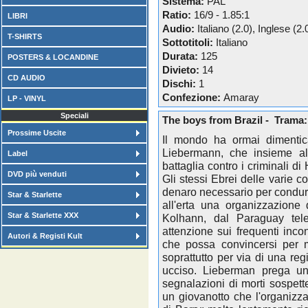
Sistema:
PAL
Ratio:
16/9 - 1.85:1
LIBRI
Audio:
Italiano (2.0), Inglese (2.
T-SHIRTS
Sottotitoli:
Italiano
Durata:
125
POSTERS & LOCANDINE
Divieto:
14
CD AUDIO
Dischi:
1
Confezione:
Amaray
LP - VINYL
Speciali
The boys from Brazil - Trama:
Prossime Uscite
Il mondo ha ormai dimentica
Liebermann, che insieme al
Label
battaglia contro i criminali di
DVD più venduti
Gli stessi Ebrei delle varie co
denaro necessario per condurre
Star & Starlette
all'erta una organizzazione 
Star & Starlette XXX
Kolhann, dal Paraguay tel
attenzione sui frequenti inco
Autori & Registi Kult
che possa convincersi per m
soprattutto per via di una reg
ucciso. Lieberman prega un 
segnalazioni di morti sospett
un giovanotto che l'organizz