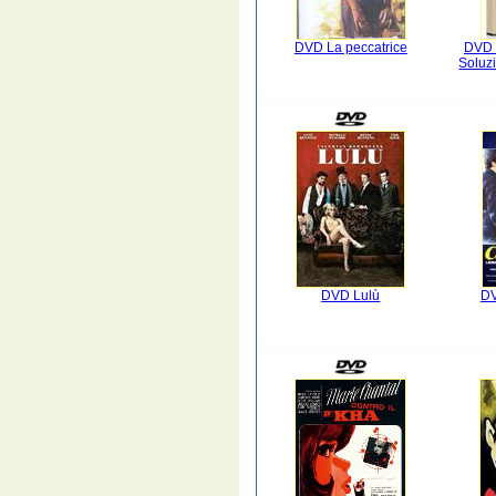
DVD La peccatrice
DVD 
Soluzi
DVD Lulù
DV