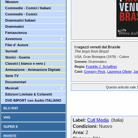
Western
Commedie - Comici / Italiani
Commedie - Comici
Drammatici Italiani
Drammatici
Fantascienza
Avventura
Film d' Autore
I ragazzi venuti dal Brasile
Surreali
The boys from Brazil
USA, Gran Bretagna (1978) - Colore
Storici - Guerra
Genere:
Drammatico
Classici ( bianco e nero )
Regia:
Franklin J. Schaffner
Animazione - Animazione Digitale
Cast:
Gregory Peck
,
Laurence Olivier
,
Ja
Serie TV
Documentari
Questo articolo vale 1
Musicali
Edizioni Limitate & Cofanetti
DVD IMPORT con Audio ITALIANO
BLU RAY
VHS
Label:
Cult Media
(Italia)
Condizioni:
Nuovo
SUPER 8
Area:
2
RIVISTE