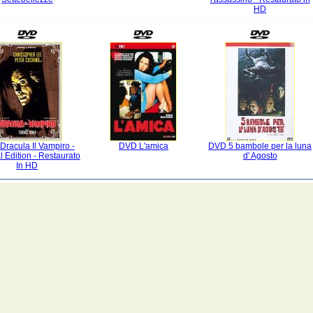
HD
racula Il Vampiro -
DVD L'amica
DVD 5 bambole per la luna
l Edition - Restaurato
d' Agosto
In HD