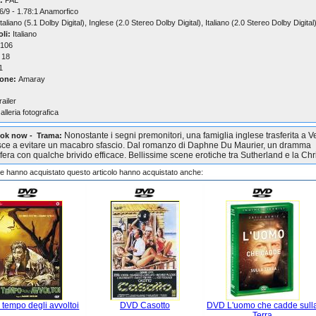
:
PAL
6/9 - 1.78:1 Anamorfico
taliano (5.1 Dolby Digital), Inglese (2.0 Stereo Dolby Digital), Italiano (2.0 Stereo Dolby Digital
oli:
Italiano
106
18
1
one:
Amaray
railer
alleria fotografica
Nonostante i segni premonitori, una famiglia inglese trasferita a 
ook now - Trama:
sce a evitare un macabro sfascio. Dal romanzo di Daphne Du Maurier, un dramma
fera con qualche brivido efficace. Bellissime scene erotiche tra Sutherland e la Chri
che hanno acquistato questo articolo hanno acquistato anche:
 tempo degli avvoltoi
DVD Casotto
DVD L'uomo che cadde sull
Terra