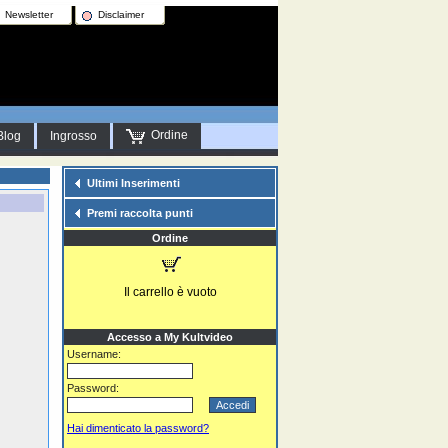
Newsletter
Disclaimer
Ordine
Blog
Ingrosso
Ultimi Inserimenti
Premi raccolta punti
Ordine
Il carrello è vuoto
Accesso a My Kultvideo
Username:
Password:
Hai dimenticato la password?