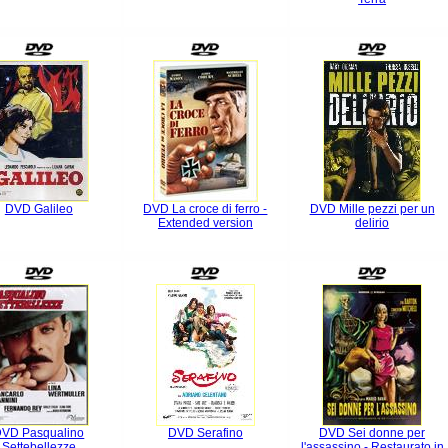
DVD Galileo
DVD La croce di ferro -
DVD Mille pezzi per un
Extended version
delirio
VD Pasqualino
DVD Serafino
DVD Sei donne per
Settebellezze
l'assassino - Restaurato in