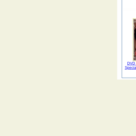
DVD D
Specia