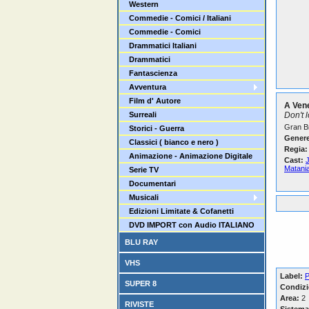
Western
Commedie - Comici / Italiani
Commedie - Comici
Drammatici Italiani
Drammatici
Fantascienza
Avventura
Film d' Autore
A Ven
Surreali
Don't 
Gran Br
Storici - Guerra
Genere
Classici ( bianco e nero )
Regia:
Animazione - Animazione Digitale
Cast:
J
Matani
Serie TV
Documentari
Musicali
Edizioni Limitate & Cofanetti
DVD IMPORT con Audio ITALIANO
BLU RAY
VHS
Label:
P
SUPER 8
Condizi
Area:
2
RIVISTE