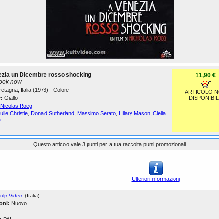
ezia un Dicembre rosso shocking
11,90 €
look now
etagna, Italia (1973) - Colore
ARTICOLO 
:
Giallo
DISPONIBIL
Nicolas Roeg
ulie Christie
,
Donald Sutherland
,
Massimo Serato
,
Hilary Mason
,
Clelia
a
Questo articolo vale 3 punti per la tua raccolta punti promozionali
Ulteriori informazioni
ulp Video
(Italia)
oni:
Nuovo