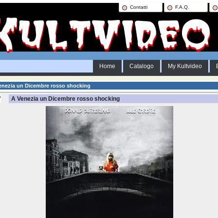
Contatti
F.A.Q.
Home
Catalogo
My Kultvideo
enezia un Dicembre rosso shocking
A Venezia un Dicembre rosso shocking