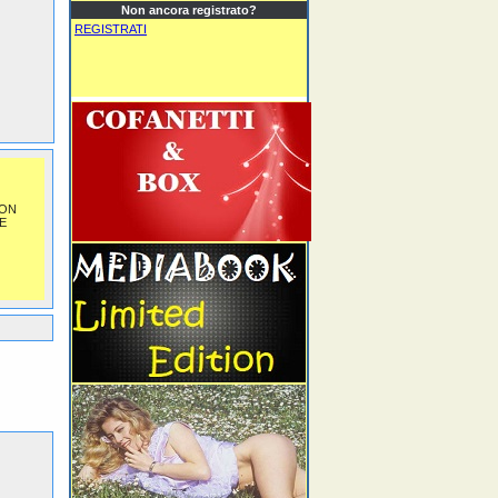
Non ancora registrato?
REGISTRATI
NON
E