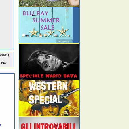
)
Venezia
stie.
a