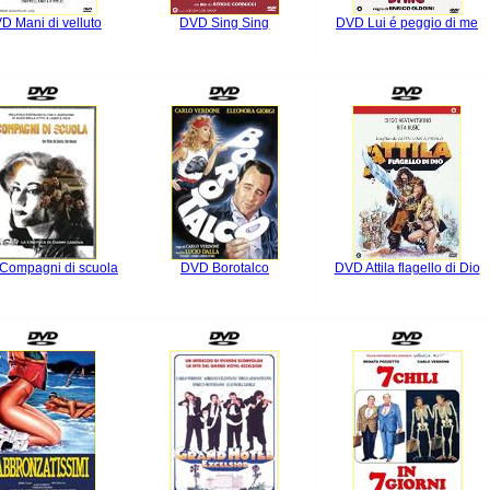
D Mani di velluto
DVD Sing Sing
DVD Lui é peggio di me
Compagni di scuola
DVD Borotalco
DVD Attila flagello di Dio