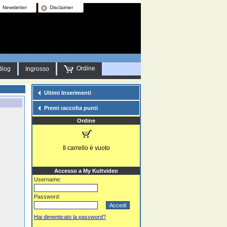
Newsletter
Disclaimer
Ordine
Blog
Ingrosso
Ultimi Inserimenti
Premi raccolta punti
Ordine
Il carrello è vuoto
Accesso a My Kultvideo
Username:
Password:
Hai dimenticato la password?