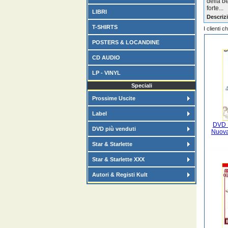
della b
forte...
LIBRI
Descrizi
T-SHIRTS
I clienti 
POSTERS & LOCANDINE
CD AUDIO
LP - VINYL
Speciali
Prossime Uscite
Label
DVD I
DVD più venduti
Nuova
Star & Starlette
Star & Starlette XXX
Autori & Registi Kult