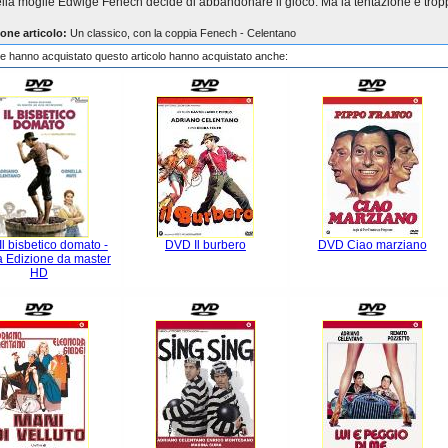
ella moglie Edwige Fenech decide di abbandonare il gioco. Ma la tentazione é trop
one articolo:
Un classico, con la coppia Fenech - Celentano
che hanno acquistato questo articolo hanno acquistato anche:
l bisbetico domato -
DVD Il burbero
DVD Ciao marziano
 Edizione da master
HD