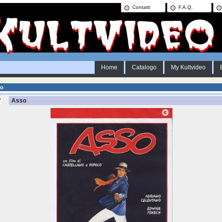
Contatti
F.A.Q.
Home
Catalogo
My Kultvideo
so
Asso