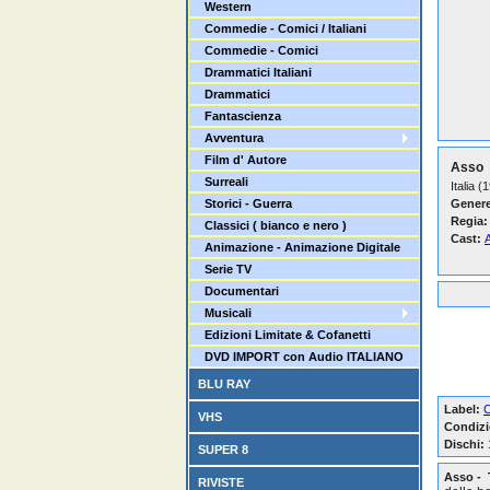
Western
Commedie - Comici / Italiani
Commedie - Comici
Drammatici Italiani
Drammatici
Fantascienza
Avventura
Film d' Autore
Asso
Surreali
Italia (
Storici - Guerra
Genere
Regia:
Classici ( bianco e nero )
Cast:
Animazione - Animazione Digitale
Serie TV
Documentari
Musicali
Edizioni Limitate & Cofanetti
DVD IMPORT con Audio ITALIANO
BLU RAY
Label:
C
VHS
Condizi
Dischi:
SUPER 8
Asso - 
RIVISTE