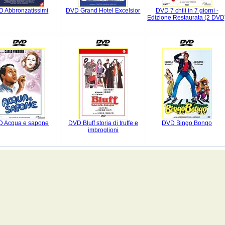
 Abbronzatissimi
DVD Grand Hotel Excelsior
DVD 7 chili in 7 giorni -
Edizione Restaurata (2 DVD
 Acqua e sapone
DVD Bluff storia di truffe e
DVD Bingo Bongo
imbroglioni