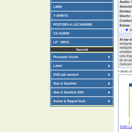
Audio:
I
Sottotit
LIBRI
Durata:
T-SHIRTS
Dischi:
Confezi
POSTERS & LOCANDINE
Extras:
I
CD AUDIO
Al bar d
LP - VINYL
emigran
miliardo
Speciali
credito
una tra
Prossime Uscite
di un q
rivincer
Label
I clienti 
DVD più venduti
Star & Starlette
Star & Starlette XXX
Autori & Registi Kult
DVD La 