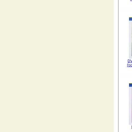
DV
l'o