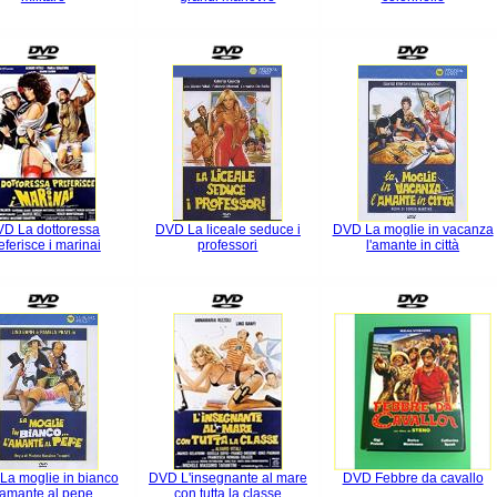
D La dottoressa
DVD La liceale seduce i
DVD La moglie in vacanza
eferisce i marinai
professori
l'amante in città
La moglie in bianco
DVD L'insegnante al mare
DVD Febbre da cavallo
'amante al pepe
con tutta la classe