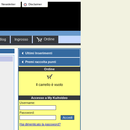
Newsletter
Disclaimer
Ordine
Blog
Ingrosso
Ultimi Inserimenti
Premi raccolta punti
Ordine
Il carrello è vuoto
Accesso a My Kultvideo
Username:
Password:
Hai dimenticato la password?