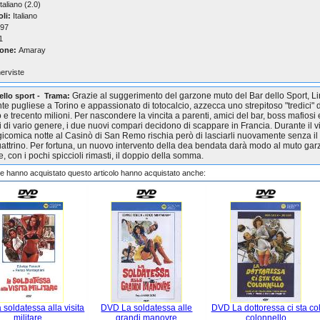
taliano (2.0)
oli:
Italiano
97
1
one:
Amaray
nerviste
Grazie al suggerimento del garzone muto del Bar dello Sport, Li
ello sport - Trama:
te pugliese a Torino e appassionato di totocalcio, azzecca uno strepitoso "tredici" 
 e trecento milioni. Per nascondere la vincita a parenti, amici del bar, boss mafiosi 
ri di vario genere, i due nuovi compari decidono di scappare in Francia. Durante il v
gicomica notte al Casinò di San Remo rischia però di lasciarli nuovamente senza il
uattrino. Per fortuna, un nuovo intervento della dea bendata darà modo al muto gar
e, con i pochi spiccioli rimasti, il doppio della somma.
che hanno acquistato questo articolo hanno acquistato anche:
soldatessa alla visita
DVD La soldatessa alle
DVD La dottoressa ci sta co
militare
grandi manovre
colonnello