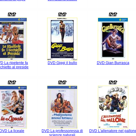
D La ripetente fa
DVD Giggi il bullo
DVD Gian Burrasca
cchietto al preside
DVD La liceale
DVD La professoressa di
DVD L'allenatore nel pallon
scienze naturali