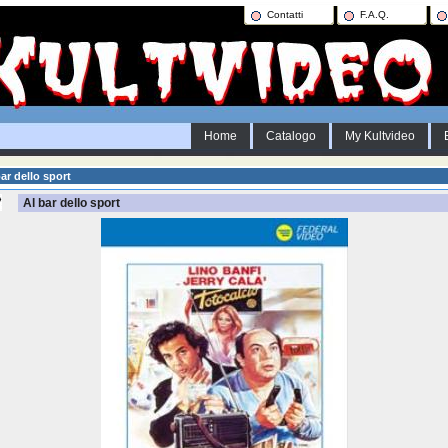
Contatti
F.A.Q.
Home
Catalogo
My Kultvideo
ar dello sport
Al bar dello sport