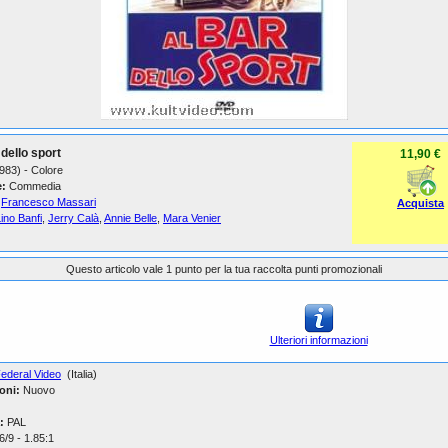
 dello sport
11,90 €
1983) - Colore
:
Commedia
Francesco Massari
Acquista
ino Banfi
,
Jerry Calà
,
Annie Belle
,
Mara Venier
Questo articolo vale 1 punto per la tua raccolta punti promozionali
Ulteriori informazioni
ederal Video
(Italia)
oni:
Nuovo
:
PAL
/9 - 1.85:1