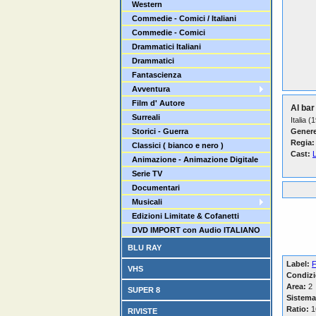
Western
Commedie - Comici / Italiani
Commedie - Comici
Drammatici Italiani
Drammatici
Fantascienza
Avventura
Film d' Autore
Al bar
Surreali
Italia (
Storici - Guerra
Genere
Regia:
Classici ( bianco e nero )
Cast:
L
Animazione - Animazione Digitale
Serie TV
Documentari
Musicali
Edizioni Limitate & Cofanetti
DVD IMPORT con Audio ITALIANO
BLU RAY
Label:
F
VHS
Condizi
Area:
2
SUPER 8
Sistema
Ratio:
16
RIVISTE