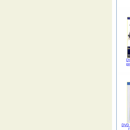
DV
pr
DVD 
l