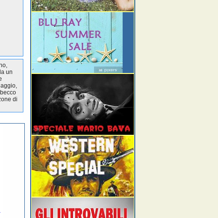
no,
da un
e
iaggio,
 becco
zone di
l