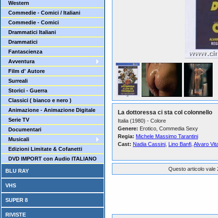
Western
Commedie - Comici / Italiani
Commedie - Comici
Drammatici Italiani
Drammatici
Fantascienza
Avventura
Film d' Autore
Surreali
Storici - Guerra
Classici ( bianco e nero )
Animazione - Animazione Digitale
La dottoressa ci sta col colonnello
Serie TV
Italia (1980) - Colore
Genere:
Erotico, Commedia Sexy
Documentari
Regia:
Michele Massimo Tarantini
Musicali
Cast:
Nadia Cassini
,
Lino Banfi
,
Alvaro Vita
Edizioni Limitate & Cofanetti
DVD IMPORT con Audio ITALIANO
Questo articolo vale 
BLU RAY
VHS
SUPER 8
RIVISTE