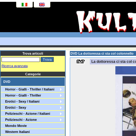
Trova articoli
DVD La dottoressa ci sta col colonnello
La dottoressa ci sta col c
Ricerca avanzata
Categorie
DVD
Horror - Gialli - Thriller / Italiani
Horror - Gialli - Thriller
Erotici - Sexy / Italiani
Erotici - Sexy
Polizieschi - Azione / Italiani
Polizieschi - Azione
Mondo Movie
Western Italiani