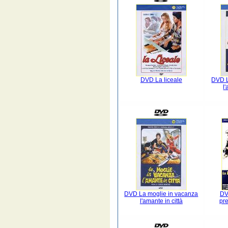
DVD La liceale
DVD L
l
DVD La moglie in vacanza
DV
l'amante in città
pre