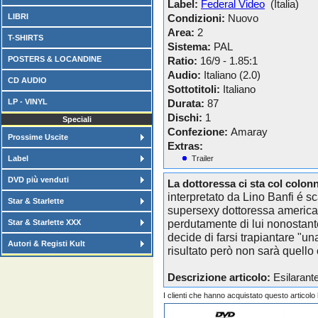
Label:
Federal Video
(Italia)
LIBRI
Condizioni:
Nuovo
Area:
2
T-SHIRTS
Sistema:
PAL
POSTERS & LOCANDINE
Ratio:
16/9 - 1.85:1
Audio:
Italiano (2.0)
CD AUDIO
Sottotitoli:
Italiano
LP - VINYL
Durata:
87
Dischi:
1
Speciali
Confezione:
Amaray
Prossime Uscite
Extras:
Label
Trailer
DVD più venduti
La dottoressa ci sta col colon
interpretato da Lino Banfi é sc
Star & Starlette
supersexy dottoressa america
perdutamente di lui nonostant
Star & Starlette XXX
decide di farsi trapiantare "una
Autori & Registi Kult
risultato però non sarà quello 
Descrizione articolo:
Esilarant
I clienti che hanno acquistato questo articol