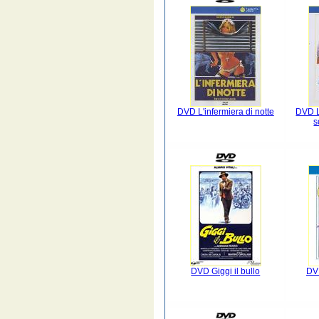
DVD L'infermiera di notte
DVD L
s
DVD Giggi il bullo
DV