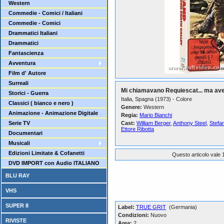
Western
Commedie - Comici / Italiani
Commedie - Comici
Drammatici Italiani
Drammatici
Fantascienza
Avventura
Film d' Autore
Surreali
Mi chiamavano Requiescat... ma av
Storici - Guerra
Italia, Spagna (1973) - Colore
Classici ( bianco e nero )
Genere:
Western
Animazione - Animazione Digitale
Regia:
Mario Bianchi
Serie TV
Cast:
William Berger
,
Anthony Steel
,
Stefa
Ettore Ribotta
Documentari
Musicali
Edizioni Limitate & Cofanetti
Questo articolo vale 1
DVD IMPORT con Audio ITALIANO
BLU RAY
VHS
SUPER 8
Label:
TRUE GRIT
(Germania)
Condizioni:
Nuovo
RIVISTE
Area:
2