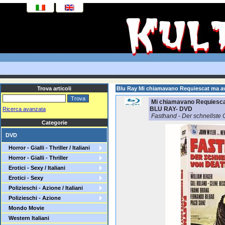
Trova articoli
Blu Ray Mi chiamavano Requiescat ma av
Mi chiamavano Requiescat 
BLU RAY- DVD
Ricerca avanzata
Fasthand - Der schnellste 
Categorie
DVD
Horror - Gialli - Thriller / Italiani
Horror - Gialli - Thriller
Erotici - Sexy / Italiani
Erotici - Sexy
Polizieschi - Azione / Italiani
Polizieschi - Azione
Mondo Movie
Western Italiani