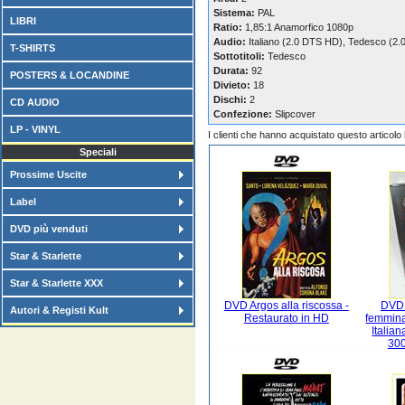
Sistema:
PAL
LIBRI
Ratio:
1,85:1 Anamorfico 1080p
Audio:
Italiano (2.0 DTS HD), Tedesco (2
T-SHIRTS
Sottotitoli:
Tedesco
Durata:
92
POSTERS & LOCANDINE
Divieto:
18
Dischi:
2
CD AUDIO
Confezione:
Slipcover
LP - VINYL
I clienti che hanno acquistato questo articol
Speciali
Prossime Uscite
Label
DVD più venduti
Star & Starlette
Star & Starlette XXX
DVD Argos alla riscossa -
DVD 
Autori & Registi Kult
Restaurato in HD
femmina
Italian
300