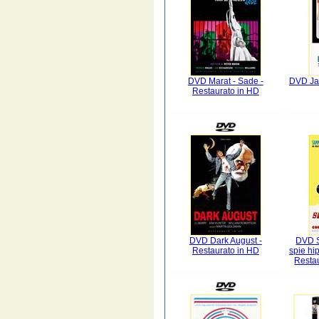
DVD Marat - Sade -
DVD Jas
Restaurato in HD
DVD Dark August -
DVD S
Restaurato in HD
spie hip
Resta