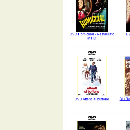
DVD Homicidal - Restaurato
DV
in HD
Blu Ra
DVD Attenti al buffone