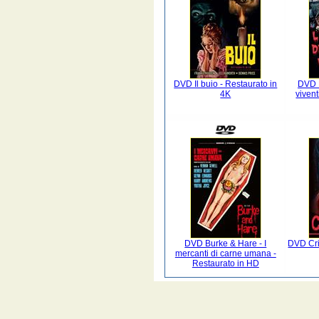
DVD Il buio - Restaurato in
DVD L
4K
vivent
DVD Burke & Hare - I
DVD Cri
mercanti di carne umana -
Restaurato in HD