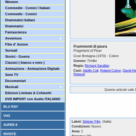
Western
Commedie - Comici / Italiani
Commedie - Comici
Drammatici Italiani
Drammatici
Fantascienza
Avventura
Film d' Autore
Frammenti di paura
Surreali
Fragment of Fear
Gran Bretagna (1970) - Colore
Storici - Guerra
Genere:
Thriller
Classici ( bianco e nero )
Regia:
Richard Sarafian
Animazione - Animazione Digitale
Cast:
Adolfo Celi
,
Roland Culver
,
David H
Robson
Serie TV
Documentari
Musicali
Questo articolo vale 1
Edizioni Limitate & Cofanetti
DVD IMPORT con Audio ITALIANO
BLU RAY
VHS
Label:
Sinister Film
(Italia)
SUPER 8
Condizioni:
Nuovo
Area:
2
RIVISTE