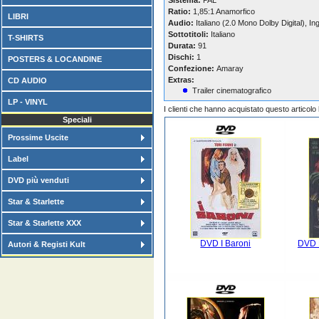
Sistema:
PAL
Ratio:
1,85:1 Anamorfico
LIBRI
Audio:
Italiano (2.0 Mono Dolby Digital), In
Sottotitoli:
Italiano
T-SHIRTS
Durata:
91
Dischi:
1
POSTERS & LOCANDINE
Confezione:
Amaray
Extras:
CD AUDIO
Trailer cinematografico
LP - VINYL
I clienti che hanno acquistato questo articol
Speciali
Prossime Uscite
Label
DVD più venduti
Star & Starlette
Star & Starlette XXX
DVD I Baroni
DVD L
Autori & Registi Kult