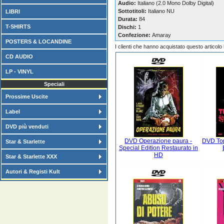
Audio:
Italiano (2.0 Mono Dolby Digital)
Sottotitoli:
Italiano NU
LIBRI
Durata:
84
T-SHIRTS
Dischi:
1
Confezione:
Amaray
POSTERS & LOCANDINE
I clienti che hanno acquistato questo articol
CD AUDIO
LP - VINYL
Speciali
Prossime Uscite
Label
DVD più venduti
DVD Operazione paura -
DVD Top
Star & Starlette
Special Edition Restaurato in
HD
Star & Starlette XXX
Autori & Registi Kult