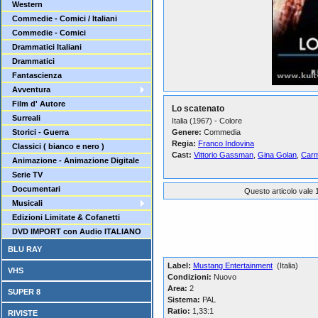
Western
Commedie - Comici / Italiani
Commedie - Comici
Drammatici Italiani
Drammatici
Fantascienza
Avventura
Film d' Autore
Lo scatenato
Surreali
Italia (1967) - Colore
Storici - Guerra
Genere:
Commedia
Regia:
Franco Indovina
Classici ( bianco e nero )
Cast:
Vittorio Gassman
,
Gina Golan
,
Carm
Animazione - Animazione Digitale
Serie TV
Documentari
Questo articolo vale 1
Musicali
Edizioni Limitate & Cofanetti
DVD IMPORT con Audio ITALIANO
BLU RAY
Label:
Mustang Entertainment
(Italia)
VHS
Condizioni:
Nuovo
Area:
2
SUPER 8
Sistema:
PAL
Ratio:
1,33:1
RIVISTE