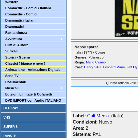
Western
Commedie - Comici / Italiani
Commedie - Comici
Drammatici Italiani
Drammatici
Fantascienza
Avventura
Film d' Autore
Napoli spara!
Surreali
Italia (1977) - Colore
Storici - Guerra
Genere:
Poliziesco
Regia:
Mario Caiano
Classici ( bianco e nero )
Cast:
Henry Silva
,
Leonard Mann
,
Jeff Bl
Animazione - Animazione Digitale
Serie TV
Documentari
Questo articolo vale 1
Musicali
Edizioni Limitate & Cofanetti
DVD IMPORT con Audio ITALIANO
BLU RAY
Label:
Cult Media
(Italia)
VHS
Condizioni:
Nuovo
SUPER 8
Area:
2
Sistema:
PAL
RIVISTE