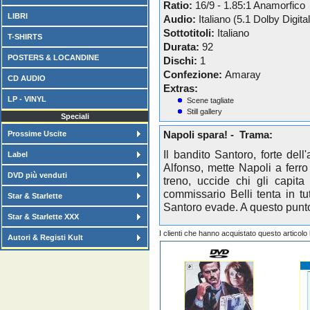
Ratio:
16/9 - 1.85:1 Anamorfico
LIBRI
Audio:
Italiano (5.1 Dolby Digital
Sottotitoli:
Italiano
T-SHIRTS
Durata:
92
POSTERS & LOCANDINE
Dischi:
1
Confezione:
Amaray
CD AUDIO
Extras:
LP - VINYL
Scene tagliate
Still gallery
Speciali
Prossime Uscite
Napoli spara! - Trama:
Il bandito Santoro, forte del
Label
Alfonso, mette Napoli a ferro
DVD più venduti
treno, uccide chi gli capita 
commissario Belli tenta in tu
Star & Starlette
Santoro evade. A questo punto 
Star & Starlette XXX
I clienti che hanno acquistato questo articol
Autori & Registi Kult