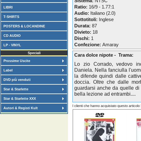
Sistema:
NTSC
Ratio:
16/9 - 1.77:1
LIBRI
Audio:
Italiano (2.0)
T-SHIRTS
Sottotitoli:
Inglese
Durata:
87
POSTERS & LOCANDINE
Divieto:
18
CD AUDIO
Dischi:
1
Confezione:
Amaray
LP - VINYL
Speciali
Cara dolce nipote - Trama:
Prossime Uscite
Lo zio Corrado, vedovo inc
Daniela. Nella fanciulla l'uo
Label
la difende quindi dalle catt
DVD più venduti
doccia. Oltre che dalle mor
guardarsi anche da quelle di
Star & Starlette
bella lezione ad entrambi....
Star & Starlette XXX
I clienti che hanno acquistato questo articol
Autori & Registi Kult