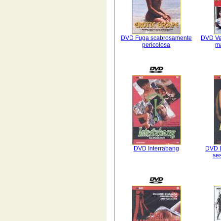
DVD Fuga scabrosamente
DVD Ven
pericolosa
ma
DVD Interrabang
DVD L
ses