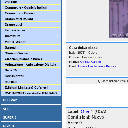
Western
Commedie - Comici / Italiani
Commedie - Comici
Drammatici Italiani
Drammatici
Fantascienza
Avventura
Film d' Autore
Surreali
Cara dolce nipote
Italia (1976) - Colore
Storici - Guerra
Genere:
Erotico, Erotico
Classici ( bianco e nero )
Regia:
Andrea Bianchi
Animazione - Animazione Digitale
Cast:
Ursula Heinle
,
Femi Benussi
Serie TV
Documentari
Questo articolo vale 1
Musicali
Edizioni Limitate & Cofanetti
DVD IMPORT con Audio ITALIANO
BLU RAY
VHS
Label:
One 7
(USA)
Condizioni:
Nuovo
SUPER 8
Area:
0
RIVISTE