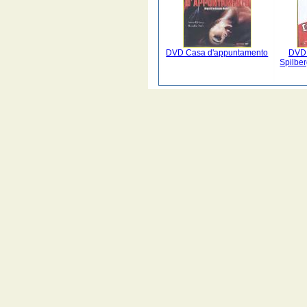
DVD Casa d'appuntamento
DVD 
Spilber