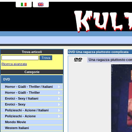
Trova articoli
DVD Una ragazza piuttosto complicata
Una ragazza piuttosto co
Ricerca avanzata
Categorie
DVD
Horror - Gialli - Thriller / Italiani
Horror - Gialli - Thriller
Erotici - Sexy / Italiani
Erotici - Sexy
Polizieschi - Azione / Italiani
Polizieschi - Azione
Mondo Movie
Western Italiani