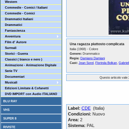
Western
Commedie - Comici / Italiani
Commedie - Comici
Drammatici Italiani
Drammatici
Fantascienza
Avventura
Film d' Autore
Una ragazza piuttosto complicata
Surreali
Italia (1968) - Colore
Storici - Guerra
Genere:
Drammatico
Regia:
Damiano Damiani
Classici ( bianco e nero )
Cast:
Jean Sorel
,
Florinda Bolkan
,
Gabriel
Animazione - Animazione Digitale
Serie TV
Documentari
Questo articolo vale 
Musicali
Edizioni Limitate & Cofanetti
DVD IMPORT con Audio ITALIANO
BLU RAY
Label:
CDE
(Italia)
VHS
Condizioni:
Nuovo
SUPER 8
Area:
2
Sistema:
PAL
RIVISTE