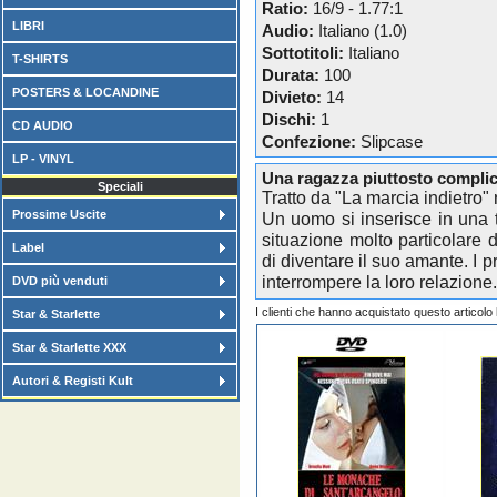
Ratio:
16/9 - 1.77:1
LIBRI
Audio:
Italiano (1.0)
Sottotitoli:
Italiano
T-SHIRTS
Durata:
100
POSTERS & LOCANDINE
Divieto:
14
Dischi:
1
CD AUDIO
Confezione:
Slipcase
LP - VINYL
Una ragazza piuttosto complic
Speciali
Tratto da "La marcia indietro"
Prossime Uscite
Un uomo si inserisce in una t
situazione molto particolare
Label
di diventare il suo amante. I 
interrompere la loro relazione..
DVD più venduti
I clienti che hanno acquistato questo articol
Star & Starlette
Star & Starlette XXX
Autori & Registi Kult