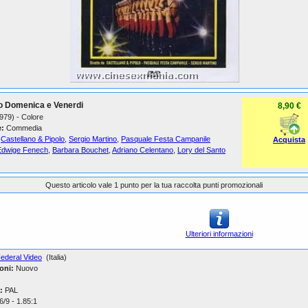
o Domenica e Venerdi
8,90 €
1979) - Colore
:
Commedia
Castellano & Pipolo
,
Sergio Martino
,
Pasquale Festa Campanile
Acquista
Edwige Fenech
,
Barbara Bouchet
,
Adriano Celentano
,
Lory del Santo
Questo articolo vale 1 punto per la tua raccolta punti promozionali
Ulteriori informazioni
ederal Video
(Italia)
oni:
Nuovo
:
PAL
/9 - 1.85:1