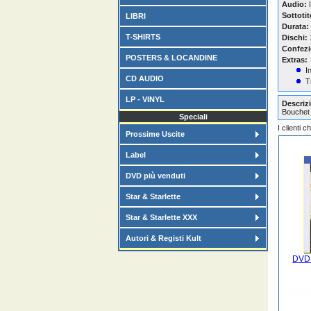
Audio:
I
Sottotit
LIBRI
Durata:
T-SHIRTS
Dischi:
Confezi
POSTERS & LOCANDINE
Extras:
I
CD AUDIO
T
LP - VINYL
Descrizi
Bouchet ,
Speciali
I clienti 
Prossime Uscite
Label
DVD più venduti
Star & Starlette
Star & Starlette XXX
Autori & Registi Kult
DVD 