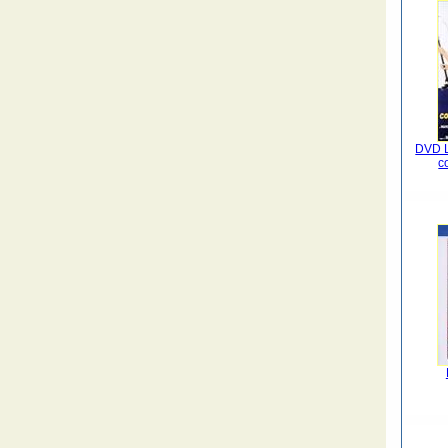
DVD L
c