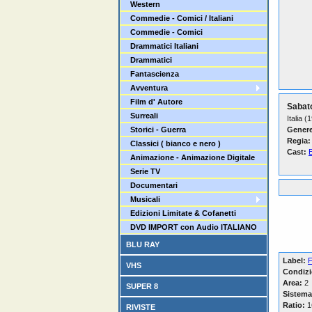
Western
Commedie - Comici / Italiani
Commedie - Comici
Drammatici Italiani
Drammatici
Fantascienza
Avventura
Film d' Autore
Sabat
Surreali
Italia (
Storici - Guerra
Genere
Regia:
Classici ( bianco e nero )
Cast:
Animazione - Animazione Digitale
Serie TV
Documentari
Musicali
Edizioni Limitate & Cofanetti
DVD IMPORT con Audio ITALIANO
BLU RAY
Label:
F
VHS
Condizi
Area:
2
SUPER 8
Sistema
Ratio:
16
RIVISTE