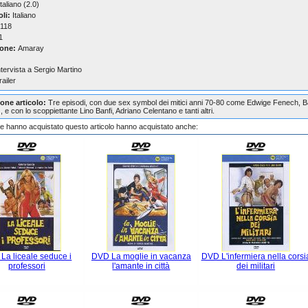
taliano (2.0)
oli:
Italiano
118
1
one:
Amaray
ntervista a Sergio Martino
railer
one articolo:
Tre episodi, con due sex symbol dei mitici anni 70-80 come Edwige Fenech, 
 e con lo scoppiettante Lino Banfi, Adriano Celentano e tanti altri.
che hanno acquistato questo articolo hanno acquistato anche:
La liceale seduce i
DVD La moglie in vacanza
DVD L'infermiera nella corsi
professori
l'amante in città
dei militari