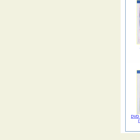
DVD 
l