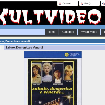
Contatti
F.A.Q.
Home
Catalogo
My Kultvideo
ato, Domenica e Venerdi
Sabato, Domenica e Venerdi