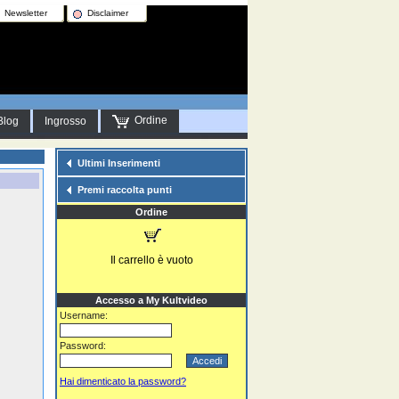
Newsletter
Disclaimer
Ordine
Blog
Ingrosso
Ultimi Inserimenti
Premi raccolta punti
Ordine
Il carrello è vuoto
Accesso a My Kultvideo
Username:
Password:
Hai dimenticato la password?