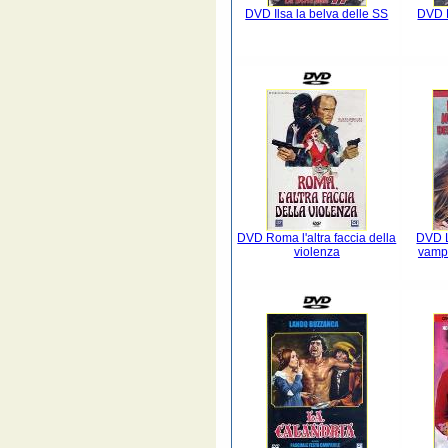
DVD Ilsa la belva delle SS
DVD L
DVD Roma l'altra faccia della
DVD L
violenza
vampi