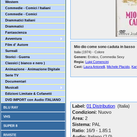
Western
Commedie - Comici / Italiani
Commedie - Comici
Drammatici Italiani
Drammatici
Fantascienza
Avventura
Film d' Autore
Mio dio come sono caduta in basso
Surreali
Italia (1974) - Colore
Storici - Guerra
Genere:
Erotico, Commedia Sexy
Regia:
Luigi Comencini
Classici ( bianco e nero )
Cast:
Laura Antonelli
,
Michele Placido
,
Kar
Animazione - Animazione Digitale
Serie TV
Documentari
Musicali
Edizioni Limitate & Cofanetti
DVD IMPORT con Audio ITALIANO
Label:
01 Distribution
(Italia)
BLU RAY
Condizioni:
Nuovo
VHS
Area:
2
Sistema:
PAL
SUPER 8
Ratio:
16/9 - 1.85:1
RIVISTE
Audio:
Italiano (2.0)