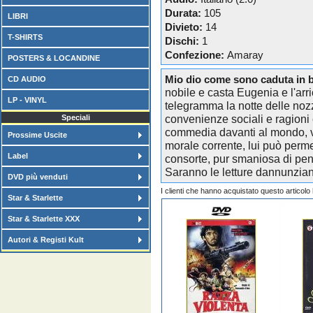
Durata:
105
LIBRI
Divieto:
14
T-SHIRTS
Dischi:
1
Confezione:
Amaray
POSTERS & LOCANDINE
Mio dio come sono caduta in 
CD AUDIO
nobile e casta Eugenia e l'ar
LP - VINYL
telegramma la notte delle noz
convenienze sociali e ragioni
Speciali
commedia davanti al mondo, v
Prossime Uscite
morale corrente, lui può perme
Label
consorte, pur smaniosa di pene
Saranno le letture dannunziane
DVD più venduti
I clienti che hanno acquistato questo articol
Star & Starlette
Star & Starlette XXX
Autori & Registi Kult