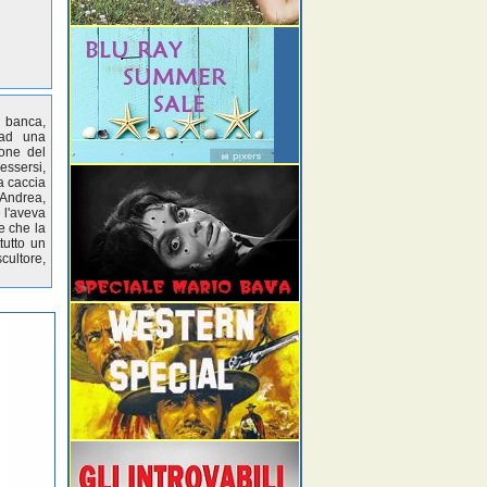
i banca,
 ad una
ione del
 essersi,
la caccia
 Andrea,
 l'aveva
e che la
tutto un
cultore,