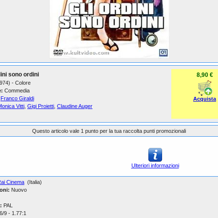
dini sono ordini
8,90 €
1974) - Colore
:
Commedia
Franco Giraldi
Acquista
onica Vitti
,
Gigi Proietti
,
Claudine Auger
Questo articolo vale 1 punto per la tua raccolta punti promozionali
Ulteriori informazioni
ai Cinema
(Italia)
oni:
Nuovo
:
PAL
/9 - 1.77:1