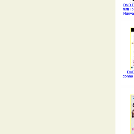
DVD D
tutti i
Nuova 
DVD 
donna 