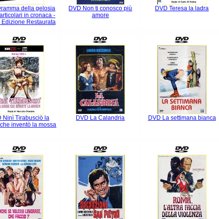
ramma della gelosia
DVD Non ti conosco più
DVD Teresa la ladra
 particolari in cronaca -
amore
Edizione Restaurata
Ninì Tirabusciò la
DVD La Calandria
DVD La settimana bianca
che inventò la mossa