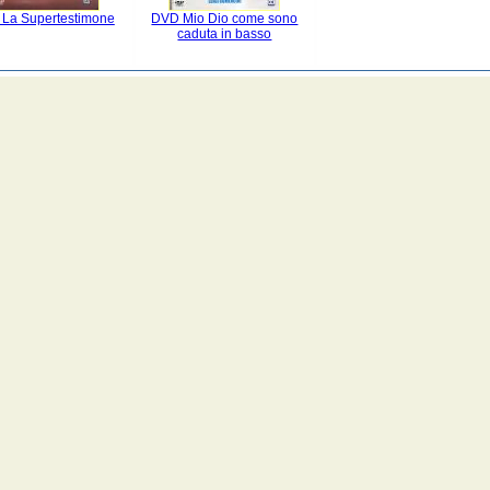
La Supertestimone
DVD Mio Dio come sono
caduta in basso