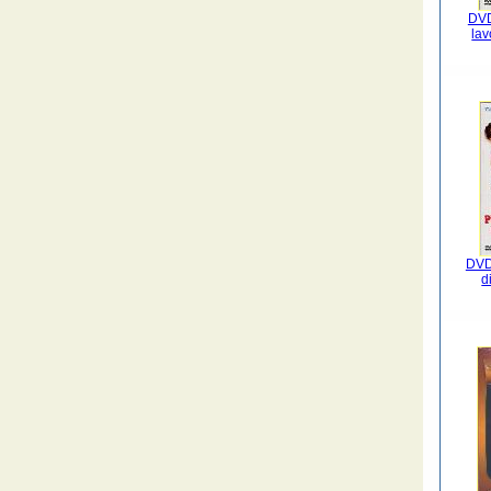
DVD
lav
DVD
d