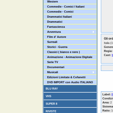
Western
Commedie - Comici / Italiani
Commedie - Comici
Drammatici Italiani
Drammatici
Fantascienza
Avventura
Film d' Autore
Gli or
Surreali
Italia (
Storici - Guerra
Genere
Regia:
Classici ( bianco e nero )
Cast:
M
Animazione - Animazione Digitale
Serie TV
Documentari
Musicali
Edizioni Limitate & Cofanetti
DVD IMPORT con Audio ITALIANO
BLU RAY
Label:
R
VHS
Condizi
Area:
2
SUPER 8
Sistema
Ratio:
16
RIVISTE