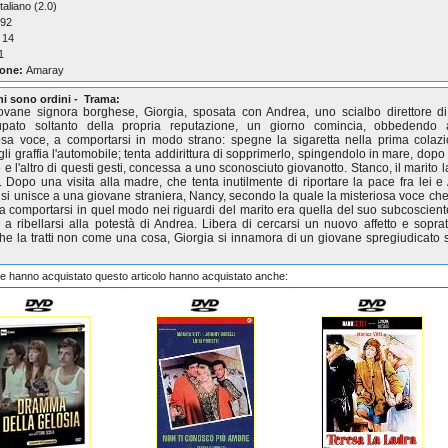
taliano (2.0)
92
14
1
one:
Amaray
ni sono ordini - Trama:
vane signora borghese, Giorgia, sposata con Andrea, uno scialbo direttore d
upato soltanto della propria reputazione, un giorno comincia, obbedendo
osa voce, a comportarsi in modo strano: spegne la sigaretta nella prima colaz
gli graffia l'automobile; tenta addirittura di sopprimerlo, spingendolo in mare, dopo
o e l'altro di questi gesti, concessa a uno sconosciuto giovanotto. Stanco, il marito 
. Dopo una visita alla madre, che tenta inutilmente di riportare la pace fra lei e
 si unisce a una giovane straniera, Nancy, secondo la quale la misteriosa voce che
 a comportarsi in quel modo nei riguardi del marito era quella del suo subcoscient
a a ribellarsi alla potestà di Andrea. Libera di cercarsi un nuovo affetto e soprat
e la tratti non come una cosa, Giorgia si innamora di un giovane spregiudicato s
che hanno acquistato questo articolo hanno acquistato anche: