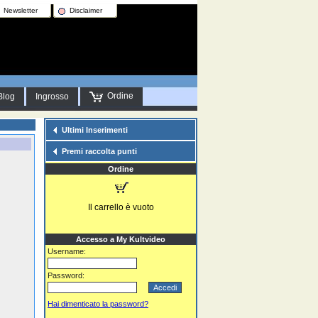
Newsletter
Disclaimer
Ordine
Blog
Ingrosso
Ultimi Inserimenti
Premi raccolta punti
Ordine
Il carrello è vuoto
Accesso a My Kultvideo
Username:
Password:
Hai dimenticato la password?