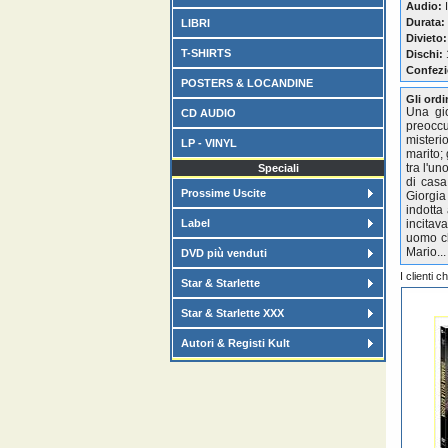
Audio:
I
Durata:
LIBRI
Divieto:
T-SHIRTS
Dischi:
Confezi
POSTERS & LOCANDINE
Gli ordi
Una gio
CD AUDIO
preocc
misteri
LP - VINYL
marito; 
tra l'un
Speciali
di casa
Prossime Uscite
Giorgia
indotta
Label
incitav
uomo ch
Mario...
DVD più venduti
I clienti 
Star & Starlette
Star & Starlette XXX
Autori & Registi Kult