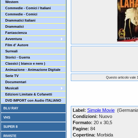
Western
Commedie - Comici / Italiani
Commedie - Comici
Drammatici Italiani
Drammatici
Fantascienza
Avventura
Film d' Autore
Surreali
Storici - Guerra
Classici ( bianco e nero )
Animazione - Animazione Digitale
Serie TV
Questo articolo vale 1
Documentari
Musicali
Edizioni Limitate & Cofanetti
DVD IMPORT con Audio ITALIANO
BLU RAY
Label:
Simple Movie
(Germania
Condizioni:
Nuovo
VHS
Formato:
20 x 30,5
SUPER 8
Pagine:
84
Copertina:
Morbida
RIVISTE