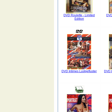
DVD Roulette - Limited
DVD
Edition
DVD Intimes Lustgefluster
DVD H