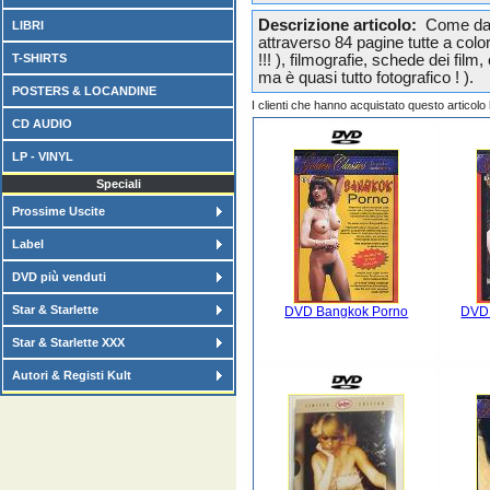
Descrizione articolo:
Come da tit
LIBRI
attraverso 84 pagine tutte a colo
T-SHIRTS
!!! ), filmografie, schede dei fil
ma è quasi tutto fotografico ! ).
POSTERS & LOCANDINE
I clienti che hanno acquistato questo articol
CD AUDIO
LP - VINYL
Speciali
Prossime Uscite
Label
DVD più venduti
Star & Starlette
DVD Bangkok Porno
DVD 
Star & Starlette XXX
Autori & Registi Kult