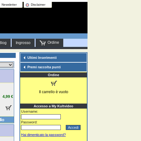
Newsletter
Disclaimer
Ordine
Blog
Ingrosso
Ultimi Inserimenti
Premi raccolta punti
Ordine
Il carrello è vuoto
4,99 €
Accesso a My Kultvideo
Username:
Password:
Hai dimenticato la password?