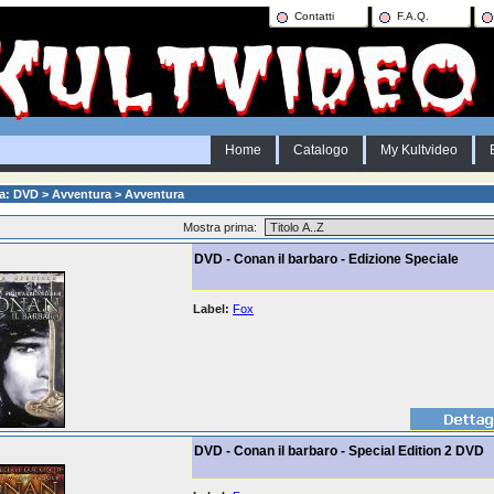
Contatti
F.A.Q.
Home
Catalogo
My Kultvideo
a: DVD > Avventura > Avventura
Mostra prima:
DVD - Conan il barbaro - Edizione Speciale
Label:
Fox
DVD - Conan il barbaro - Special Edition 2 DVD