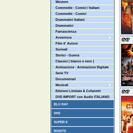
Western
Commedie - Comici / Italiani
Commedie - Comici
Drammatici Italiani
Drammatici
Fantascienza
Avventura
Film d' Autore
Surreali
Storici - Guerra
Classici ( bianco e nero )
Animazione - Animazione Digitale
Serie TV
Documentari
Musicali
Edizioni Limitate & Cofanetti
DVD IMPORT con Audio ITALIANO
BLU RAY
VHS
SUPER 8
RIVISTE