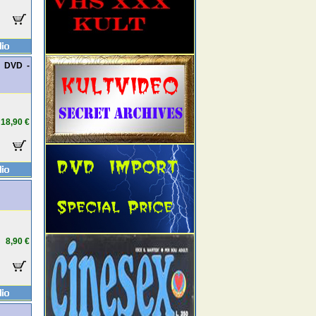
- DVD -
18,90 €
8,90 €