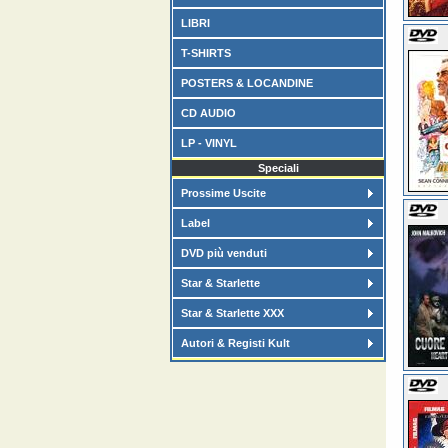
LIBRI
T-SHIRTS
POSTERS & LOCANDINE
CD AUDIO
LP - VINYL
Speciali
Prossime Uscite
Label
DVD più venduti
Star & Starlette
Star & Starlette XXX
Autori & Registi Kult