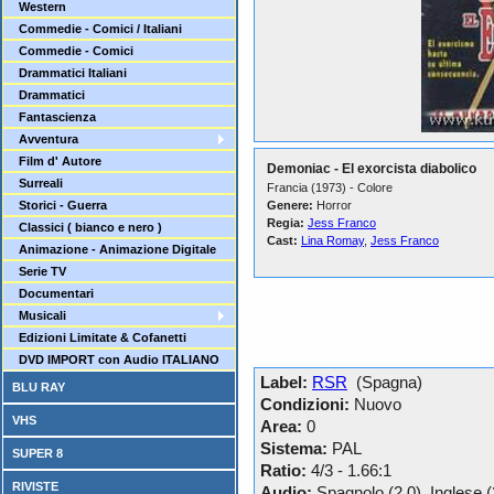
Western
Commedie - Comici / Italiani
Commedie - Comici
Drammatici Italiani
Drammatici
Fantascienza
Avventura
Film d' Autore
Demoniac - El exorcista diabolico
Surreali
Francia (1973) - Colore
Storici - Guerra
Genere:
Horror
Regia:
Jess Franco
Classici ( bianco e nero )
Cast:
Lina Romay
,
Jess Franco
Animazione - Animazione Digitale
Serie TV
Documentari
Musicali
Edizioni Limitate & Cofanetti
DVD IMPORT con Audio ITALIANO
Label:
RSR
(Spagna)
BLU RAY
Condizioni:
Nuovo
VHS
Area:
0
Sistema:
PAL
SUPER 8
Ratio:
4/3 - 1.66:1
RIVISTE
Audio:
Spagnolo (2.0), Inglese (