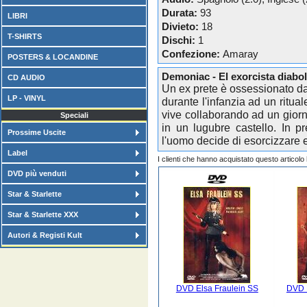
Durata:
93
LIBRI
Divieto:
18
T-SHIRTS
Dischi:
1
Confezione:
Amaray
POSTERS & LOCANDINE
Demoniac - El exorcista diabo
CD AUDIO
Un ex prete è ossessionato da
LP - VINYL
durante l'infanzia ad un ritu
vive collaborando ad un giorna
Speciali
in un lugubre castello. In pr
Prossime Uscite
l'uomo decide di esorcizzare e p
Label
I clienti che hanno acquistato questo articol
DVD più venduti
Star & Starlette
Star & Starlette XXX
Autori & Registi Kult
DVD Elsa Fraulein SS
DVD 