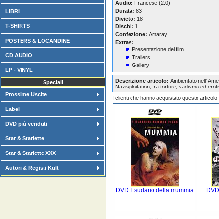
Audio:
Francese (2.0)
Durata:
83
LIBRI
Divieto:
18
T-SHIRTS
Dischi:
1
Confezione:
Amaray
POSTERS & LOCANDINE
Extras:
Presentazione del film
CD AUDIO
Trailers
Gallery
LP - VINYL
Descrizione articolo:
Ambientato nell' Amer
Speciali
Nazisploitation, tra torture, sadismo ed er
Prossime Uscite
I clienti che hanno acquistato questo articol
Label
DVD più venduti
Star & Starlette
Star & Starlette XXX
Autori & Registi Kult
DVD Il sudario della mummia
DVD 