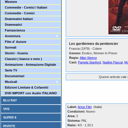
Western
Commedie - Comici / Italiani
Commedie - Comici
Drammatici Italiani
Drammatici
Fantascienza
Avventura
Film d' Autore
Les gardiennes du penitencier
Surreali
Francia (1979) - Colore
Storici - Guerra
Genere:
Erotico, Women In Prison
Regia:
Allan Steeve
Classici ( bianco e nero )
Cast:
Pamela Stanford
,
Nadine Pascal
,
Mo
Animazione - Animazione Digitale
Serie TV
Documentari
Questo articolo vale 
Musicali
Edizioni Limitate & Cofanetti
DVD IMPORT con Audio ITALIANO
BLU RAY
Label:
Artus Film
(Italia)
VHS
Condizioni:
Nuovo
Area:
2
SUPER 8
Sistema:
PAL
Ratio:
4/3 - 1.33:1
RIVISTE