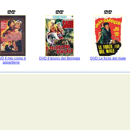
D Il mio corpo ti
DVD Il tesoro del Bengala
DVD Le forze del male
appartiene