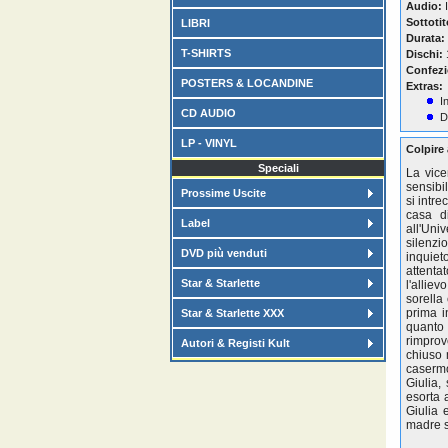
Audio:
I
Sottotit
LIBRI
Durata:
T-SHIRTS
Dischi:
Confezi
POSTERS & LOCANDINE
Extras:
I
CD AUDIO
D
LP - VINYL
Colpire
Speciali
La vice
sensibi
Prossime Uscite
si intr
casa d
Label
all'Univ
silenzi
DVD più venduti
inquiet
attenta
Star & Starlette
l'allie
sorella
prima i
Star & Starlette XXX
quanto 
rimprov
Autori & Registi Kult
chiuso 
casermo
Giulia,
esorta 
Giulia 
madre s