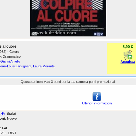
e al cuore
8,90 €
1982) - Colore
:
Drammatico
Gianni Amelio
Acquista
ean-Louis Trintignant
,
Laura Morante
Questo articolo vale 3 punti per la tua raccolta punti promozionali
Ulteriori informazioni
RHV
(Italia)
oni:
Nuovo
:
PAL
/9 - 1.85:1