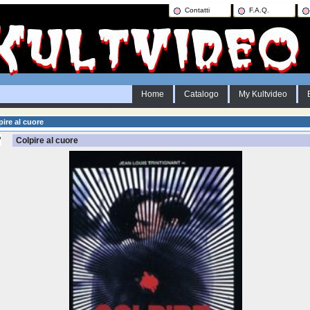
Contatti
F.A.Q.
Home
Catalogo
My Kultvideo
ire al cuore
Colpire al cuore