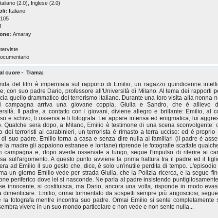
taliano (2.0), Inglese (2.0)
oli:
Italiano
105
1
one:
Amaray
nterviste
ocumentario
 al cuore - Trama:
nda del film è imperniata sul rapporto di Emilio, un ragazzo quindicenne intell
le, con suo padre Dario, professore all'Università di Milano. Al tema dei rapporti p
eccia quello drammatico del terrorismo italiano. Durante una loro visita alla nonna n
i campagna arriva una giovane coppia, Giulia e Sandro, che è allievo d
ersità. Il padre, a contatto con i giovani, diviene allegro e brillante: Emilio, al c
oso e schivo, li osserva e li fotografa. Lei appare intensa ed enigmatica, lui aggre
o. Qualche sera dopo, a Milano, Emilio è testimone di una scena sconvolgente:
to dei terroristi ai carabinieri, un terrorista è rimasto a terra ucciso: ed è proprio
vo di suo padre. Emilio torna a casa e senza dire nulla ai familiari (il padre è asse
 e la madre gli appaiono estranee e lontane) riprende le fotografie scattate qualch
n campagna e, dopo averle osservate a lungo, segue l'impulso di riferire ai car
sa sull'argomento. A questo punto avviene la prima frattura tra il padre ed il figli
era ad Emilio il suo gesto che, dice, è solo un'inutile perdita di tempo. L'episodi
ma un giorno Emilio vede per strada Giulia, che la Polizia ricerca, e la segue fi
ne periferico dove lei si nasconde. Ne parla al padre insistendo puntigliosament
 se innocente, si costituisca, ma Dario, ancora una volta, risponde in modo evas
a dimenticare. Emilio, ormai tormentato da sospetti sempre più angosciosi, segu
e la fotografa mentre incontra suo padre. Ormai Emilio si sente completamente 
embra vivere in un suo mondo particolare e non vede e non sente nulla...