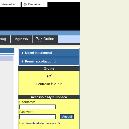
Newsletter
Disclaimer
Ordine
Blog
Ingrosso
Ultimi Inserimenti
Premi raccolta punti
Ordine
Il carrello è vuoto
Accesso a My Kultvideo
Username:
Password:
Hai dimenticato la password?