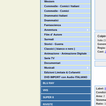
Western
Commedie - Comici / Italiani
Commedie - Comici
Drammatici Italiani
Drammatici
Fantascienza
Avventura
Film d' Autore
Colpir
Surreali
Italia (
Storici - Guerra
Genere
Regia:
Classici ( bianco e nero )
Cast:
J
Animazione - Animazione Digitale
Serie TV
Documentari
Musicali
Edizioni Limitate & Cofanetti
DVD IMPORT con Audio ITALIANO
BLU RAY
Label:
VHS
Condizi
Area:
2
SUPER 8
Sistema
Ratio:
16
RIVISTE