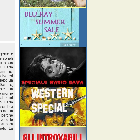
igente e
ersonali
ella sua
i Dario
ontrario,
ssivo ed
 dopo un
 Sandro,
nte e la
e giorno
abinieri
o. Dario
o sembra
no ad un
e perché
ivo e lo
e ancora
solo. La