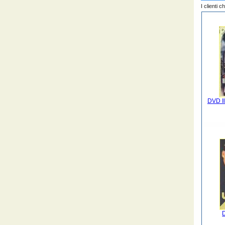
I clienti 
DVD Il